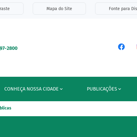
inks de acessibilidade
raste
Mapa do Site
Fonte para Dis
ipal
Acess
597-2800
CONHEÇA NOSSA CIDADE
PUBLICAÇÕES
blicas