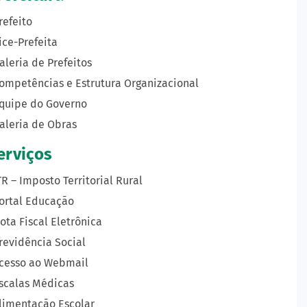
refeito
ice-Prefeita
aleria de Prefeitos
ompetências e Estrutura Organizacional
quipe do Governo
aleria de Obras
erviços
TR – Imposto Territorial Rural
ortal Educação
ota Fiscal Eletrônica
revidência Social
cesso ao Webmail
scalas Médicas
limentação Escolar