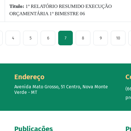
Titulo:
1º RELATÓRIO RESUMIDO EXECUÇÃO
ORÇAMENTÁRIA 1º BIMESTRE 06
4
5
6
7
8
9
10
Endereço
C
Avenida Mato Grosso, 51 Centro, Nova Monte
(6
Verde - MT
pr
Publicações
P