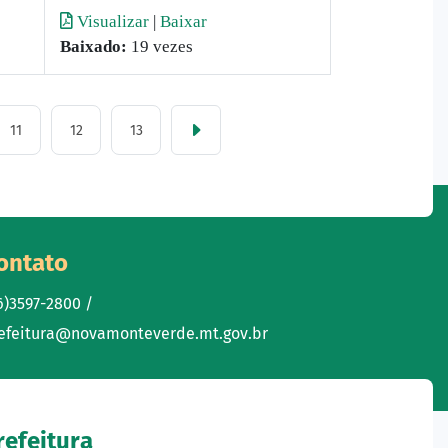
Visualizar
|
Baixar
Baixado:
19 vezes
11
12
13
ontato
6)3597-2800 /
efeitura@novamonteverde.mt.gov.br
refeitura