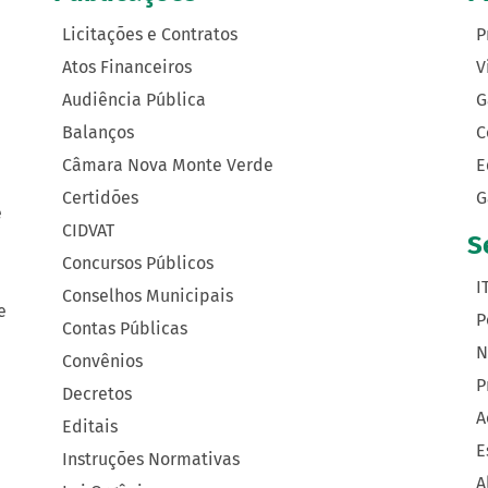
Licitações e Contratos
P
Atos Financeiros
V
Audiência Pública
G
Balanços
C
Câmara Nova Monte Verde
E
Certidões
G
e
CIDVAT
S
Concursos Públicos
I
Conselhos Municipais
e
P
Contas Públicas
N
Convênios
P
Decretos
A
Editais
E
Instruções Normativas
A