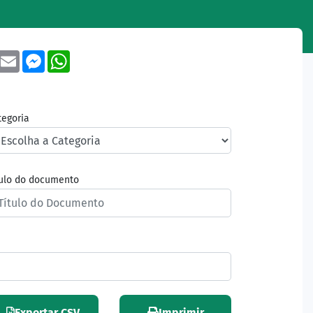
book
Twitter
Email
Messenger
WhatsApp
tegoria
tulo do documento
Exportar CSV
Imprimir