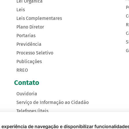
Lei Orgânica
P
Leis
C
Leis Complementares
R
Plano Diretor
C
Portarias
S
Previdência
G
Processo Seletivo
Publicações
RREO
Contato
Ouvidoria
Serviço de Informação ao Cidadão
Telefones Úteis
Como Chegar
 a experiência de navegação e disponibilizar funcionalidade