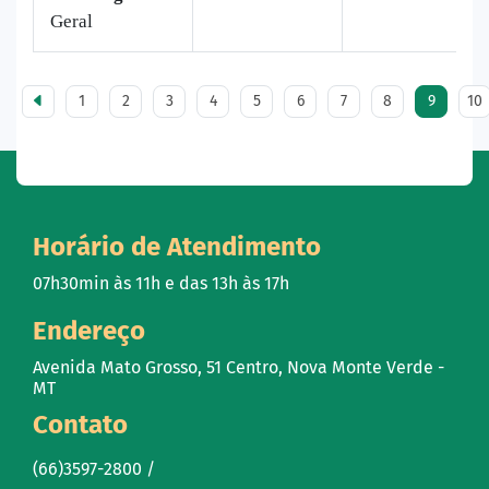
Geral
1
2
3
4
5
6
7
8
9
10
Horário de Atendimento
07h30min às 11h e das 13h às 17h
Endereço
Avenida Mato Grosso, 51 Centro, Nova Monte Verde -
MT
Contato
(66)3597-2800 /