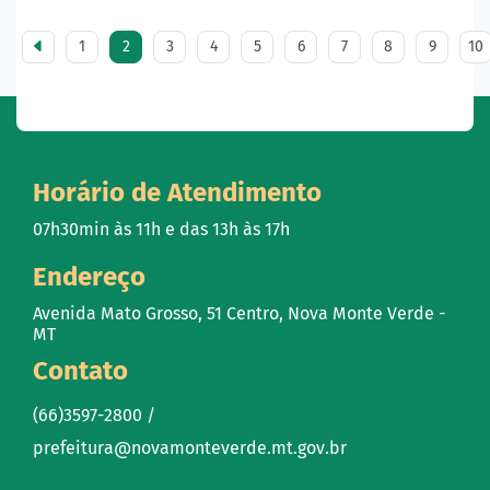
1
2
3
4
5
6
7
8
9
10
Horário de Atendimento
07h30min às 11h e das 13h às 17h
Endereço
Avenida Mato Grosso, 51 Centro, Nova Monte Verde -
MT
Contato
(66)3597-2800 /
prefeitura@novamonteverde.mt.gov.br