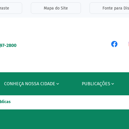
inks de acessibilidade
raste
Mapa do Site
Fonte para Dis
ipal
Acess
597-2800
CONHEÇA NOSSA CIDADE
PUBLICAÇÕES
blicas