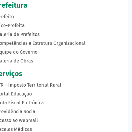
refeitura
refeito
ice-Prefeita
aleria de Prefeitos
ompetências e Estrutura Organizacional
quipe do Governo
aleria de Obras
erviços
TR – Imposto Territorial Rural
ortal Educação
ota Fiscal Eletrônica
revidência Social
cesso ao Webmail
scalas Médicas