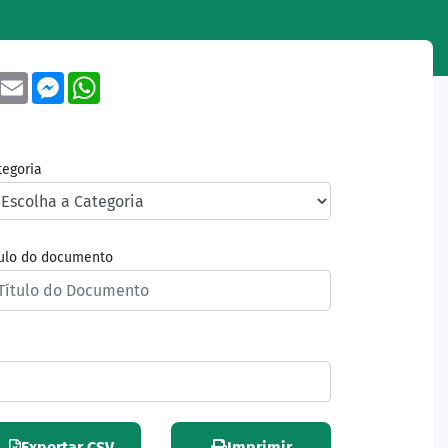
book
Twitter
Email
Messenger
WhatsApp
tegoria
tulo do documento
Exportar CSV
Imprimir