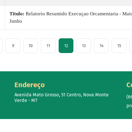
Titulo:
Relatorio Resumido Execuçao Orcamentaria - Mai
Junho
9
10
11
12
13
14
15
Endereço
C
Avenida Mato Grosso, 51 Centro, Nova Monte
(6
Verde - MT
pr