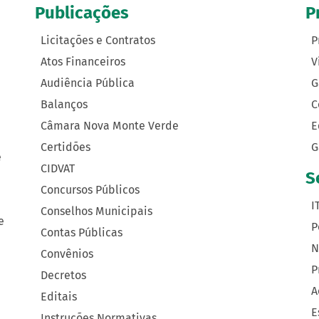
Publicações
P
Licitações e Contratos
P
Atos Financeiros
V
Audiência Pública
G
Balanços
C
Câmara Nova Monte Verde
E
Certidões
G
e
CIDVAT
S
Concursos Públicos
I
Conselhos Municipais
e
P
Contas Públicas
N
Convênios
P
Decretos
A
Editais
E
Instruções Normativas