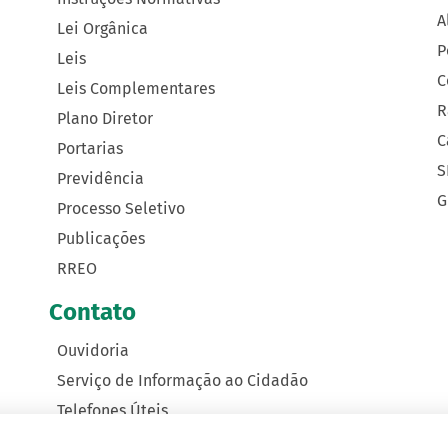
A
Lei Orgânica
P
Leis
C
Leis Complementares
R
Plano Diretor
C
Portarias
S
Previdência
G
Processo Seletivo
Publicações
RREO
Contato
Ouvidoria
Serviço de Informação ao Cidadão
Telefones Úteis
Como Chegar