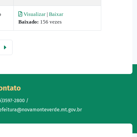
o
Visualizar
|
Baixar
Baixado:
156 vezes
ontato
6)3597-2800 /
efeitura@novamonteverde.mt.gov.br