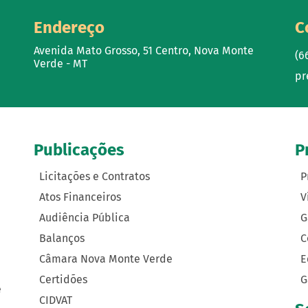
Endereço
C
Avenida Mato Grosso, 51 Centro, Nova Monte
(6
Verde - MT
pr
Publicações
P
Licitações e Contratos
P
Atos Financeiros
V
Audiência Pública
G
Balanços
C
Câmara Nova Monte Verde
E
Certidões
G
e
CIDVAT