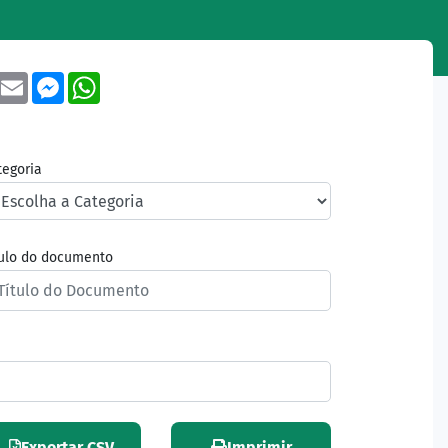
book
Twitter
Email
Messenger
WhatsApp
tegoria
tulo do documento
Exportar CSV
Imprimir