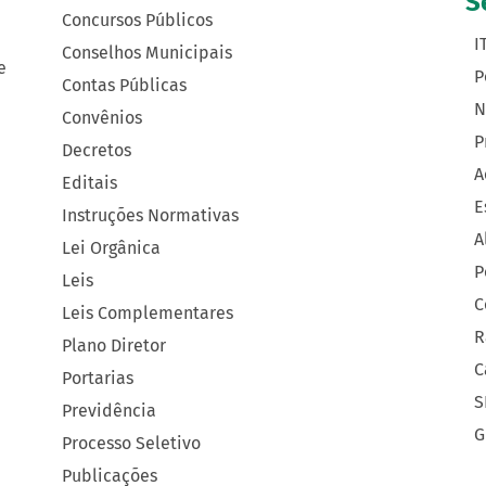
S
Concursos Públicos
I
Conselhos Municipais
e
P
Contas Públicas
N
Convênios
P
Decretos
A
Editais
E
Instruções Normativas
A
Lei Orgânica
P
Leis
C
Leis Complementares
R
Plano Diretor
C
Portarias
S
Previdência
G
Processo Seletivo
Publicações