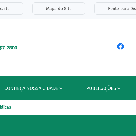
inks de acessibilidade
raste
Mapa do Site
Fonte para Dis
ipal
Acess
597-2800
CONHEÇA NOSSA CIDADE
PUBLICAÇÕES
blicas