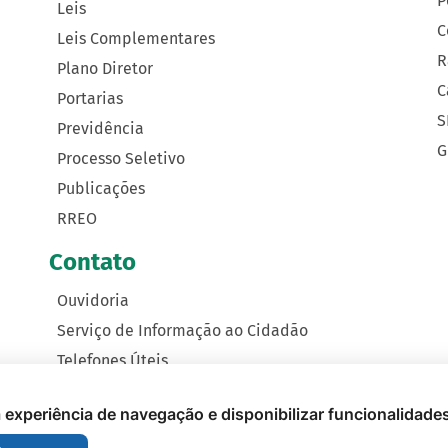
P
Leis
C
Leis Complementares
R
Plano Diretor
C
Portarias
S
Previdência
G
Processo Seletivo
Publicações
RREO
Contato
Ouvidoria
Serviço de Informação ao Cidadão
Telefones Úteis
Como Chegar
 a experiência de navegação e disponibilizar funcionalidade