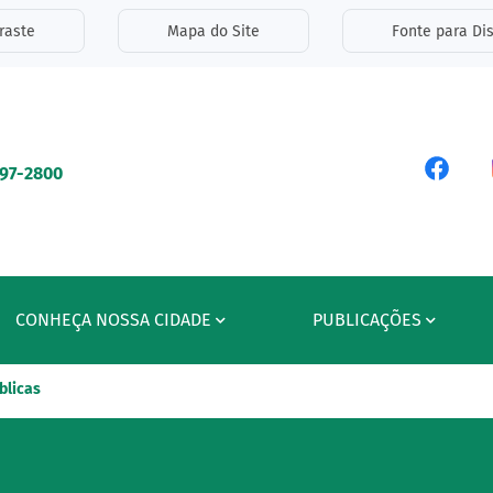
inks de acessibilidade
raste
Mapa do Site
Fonte para Dis
ipal
Acess
597-2800
CONHEÇA NOSSA CIDADE
PUBLICAÇÕES
blicas