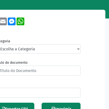
book
Twitter
Email
Messenger
WhatsApp
tegoria
tulo do documento
Exportar CSV
Imprimir