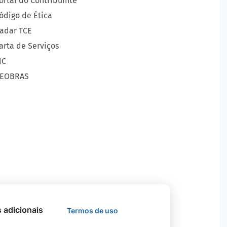
ortal do Contribuinte
ódigo de Ética
adar TCE
arta de Serviços
IC
EOBRAS
s adicionais
Termos de uso