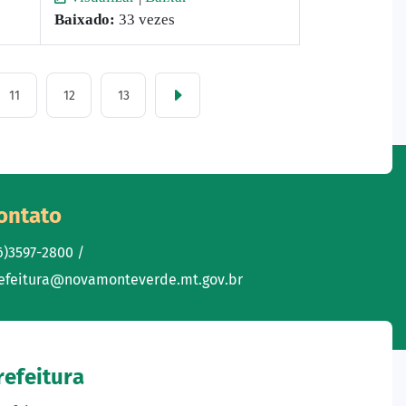
Baixado:
33 vezes
11
12
13
ontato
6)3597-2800 /
efeitura@novamonteverde.mt.gov.br
refeitura