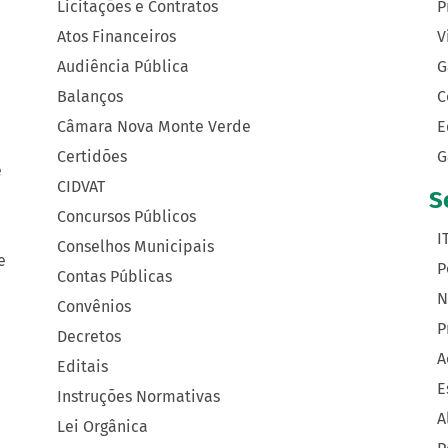
Licitações e Contratos
P
Atos Financeiros
V
Audiência Pública
G
Balanços
C
Câmara Nova Monte Verde
E
Certidões
G
e
CIDVAT
S
Concursos Públicos
I
Conselhos Municipais
e
P
Contas Públicas
N
Convênios
P
Decretos
A
Editais
E
Instruções Normativas
A
Lei Orgânica