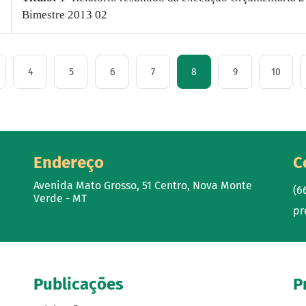
Bimestre 2013 02
4
5
6
7
8
9
10
Endereço
C
Avenida Mato Grosso, 51 Centro, Nova Monte
(6
Verde - MT
pr
Publicações
P