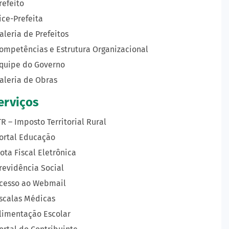
refeito
ice-Prefeita
aleria de Prefeitos
ompetências e Estrutura Organizacional
quipe do Governo
aleria de Obras
erviços
TR – Imposto Territorial Rural
ortal Educação
ota Fiscal Eletrônica
revidência Social
cesso ao Webmail
scalas Médicas
limentação Escolar