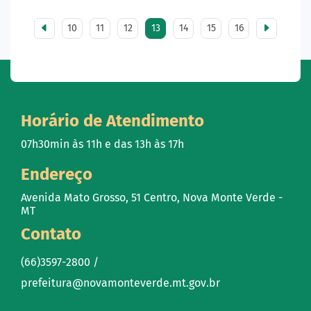
10
11
12
13
14
15
16
Horário de Atendimento
07h30min às 11h e das 13h às 17h
Endereço
Avenida Mato Grosso, 51 Centro, Nova Monte Verde -
MT
Contato
(66)3597-2800 /
prefeitura@novamonteverde.mt.gov.br