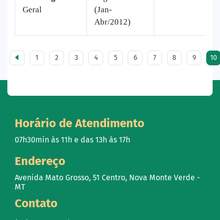
Geral
(Jan-
Abr/2012)
1
2
3
4
5
6
7
8
9
10
Horário de Atendimento
07h30min às 11h e das 13h às 17h
Endereço
Avenida Mato Grosso, 51 Centro, Nova Monte Verde -
MT
Contato