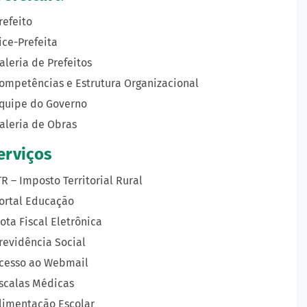
refeito
ice-Prefeita
aleria de Prefeitos
ompetências e Estrutura Organizacional
quipe do Governo
aleria de Obras
erviços
TR – Imposto Territorial Rural
ortal Educação
ota Fiscal Eletrônica
revidência Social
cesso ao Webmail
scalas Médicas
limentação Escolar