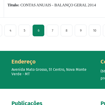
Titulo:
CONTAS ANUAIS - BALANÇO GERAL 2014
4
5
6
7
8
9
10
Endereço
C
Avenida Mato Grosso, 51 Centro, Nova Monte
(6
Verde - MT
pr
Publicações
P