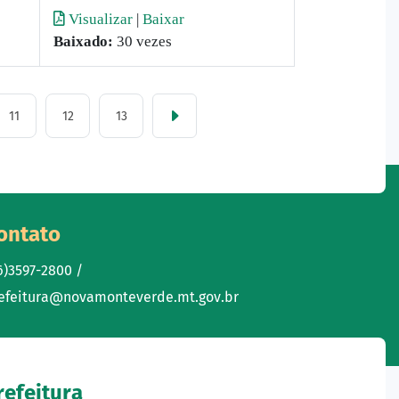
Visualizar
|
Baixar
Baixado:
30 vezes
11
12
13
ontato
6)3597-2800 /
efeitura@novamonteverde.mt.gov.br
refeitura