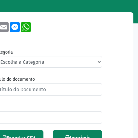
book
Twitter
Email
Messenger
WhatsApp
tegoria
tulo do documento
Exportar CSV
Imprimir