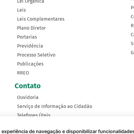
Lei Orgânica
P
Leis
C
Leis Complementares
R
Plano Diretor
C
Portarias
S
Previdência
G
Processo Seletivo
Publicações
RREO
Contato
Ouvidoria
Serviço de Informação ao Cidadão
Telefones Úteis
Como Chegar
 a experiência de navegação e disponibilizar funcionalidade