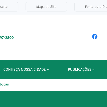
inks de acessibilidade
raste
Mapa do Site
Fonte para Dis
ipal
Acess
597-2800
CONHEÇA NOSSA CIDADE
PUBLICAÇÕES
blicas