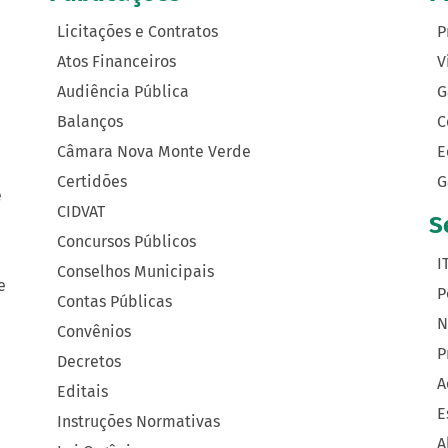
Licitações e Contratos
P
Atos Financeiros
V
Audiência Pública
G
Balanços
C
Câmara Nova Monte Verde
E
Certidões
G
e
CIDVAT
S
Concursos Públicos
I
Conselhos Municipais
e
P
Contas Públicas
N
Convênios
P
Decretos
A
Editais
E
Instruções Normativas
A