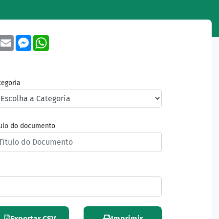
book
Twitter
Email
Messenger
WhatsApp
tegoria
tulo do documento
Exportar CSV
Imprimir