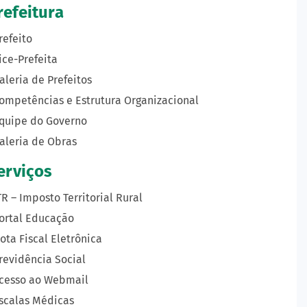
refeitura
refeito
ice-Prefeita
aleria de Prefeitos
ompetências e Estrutura Organizacional
quipe do Governo
aleria de Obras
erviços
TR – Imposto Territorial Rural
ortal Educação
ota Fiscal Eletrônica
revidência Social
cesso ao Webmail
scalas Médicas