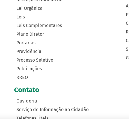
A
Lei Orgânica
P
Leis
C
Leis Complementares
R
Plano Diretor
C
Portarias
S
Previdência
G
Processo Seletivo
Publicações
RREO
Contato
Ouvidoria
Serviço de Informação ao Cidadão
Telefones Úteis
Como Chegar