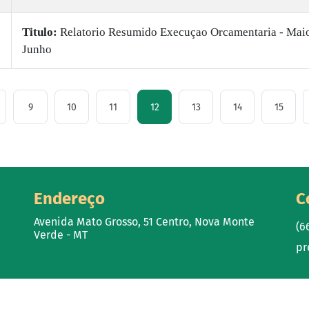
Titulo:
Relatorio Resumido Execuçao Orcamentaria - Mai
Junho
9
10
11
12
13
14
15
Endereço
C
Avenida Mato Grosso, 51 Centro, Nova Monte
(6
Verde - MT
pr