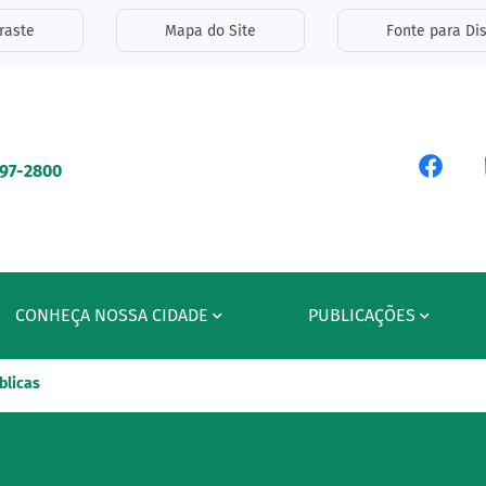
inks de acessibilidade
raste
Mapa do Site
Fonte para Dis
ipal
Acess
597-2800
CONHEÇA NOSSA CIDADE
PUBLICAÇÕES
blicas