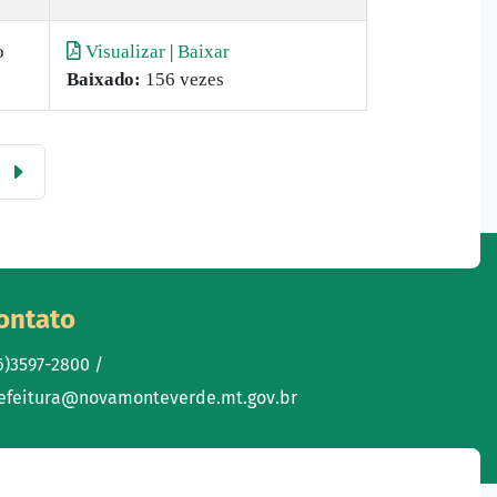
o
Visualizar
|
Baixar
Baixado:
156 vezes
ontato
6)3597-2800 /
efeitura@novamonteverde.mt.gov.br