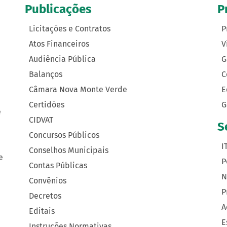
Publicações
P
Licitações e Contratos
P
Atos Financeiros
V
Audiência Pública
G
Balanços
C
Câmara Nova Monte Verde
E
Certidões
G
e
CIDVAT
S
Concursos Públicos
I
Conselhos Municipais
e
P
Contas Públicas
N
Convênios
P
Decretos
A
Editais
E
Instruções Normativas