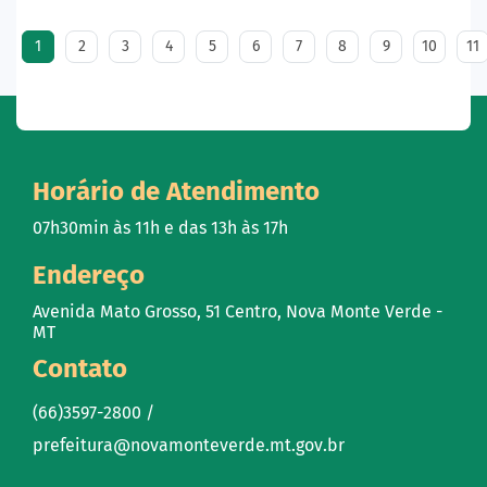
1
2
3
4
5
6
7
8
9
10
11
Horário de Atendimento
07h30min às 11h e das 13h às 17h
Endereço
Avenida Mato Grosso, 51 Centro, Nova Monte Verde -
MT
Contato
(66)3597-2800 /
prefeitura@novamonteverde.mt.gov.br