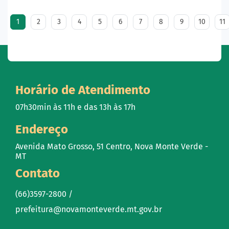
1
2
3
4
5
6
7
8
9
10
11
Horário de Atendimento
07h30min às 11h e das 13h às 17h
Endereço
Avenida Mato Grosso, 51 Centro, Nova Monte Verde -
MT
Contato
(66)3597-2800 /
prefeitura@novamonteverde.mt.gov.br