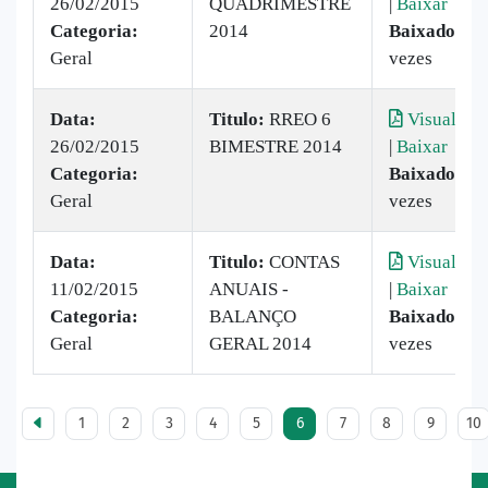
26/02/2015
QUADRIMESTRE
|
Baixar
Categoria:
2014
Baixado:
15
Geral
vezes
Data:
Titulo:
RREO 6
Visualizar
26/02/2015
BIMESTRE 2014
|
Baixar
Categoria:
Baixado:
34
Geral
vezes
Data:
Titulo:
CONTAS
Visualizar
11/02/2015
ANUAIS -
|
Baixar
Categoria:
BALANÇO
Baixado:
30
Geral
GERAL 2014
vezes
1
2
3
4
5
6
7
8
9
10