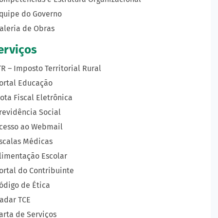
quipe do Governo
aleria de Obras
erviços
TR – Imposto Territorial Rural
ortal Educação
ota Fiscal Eletrônica
revidência Social
cesso ao Webmail
scalas Médicas
limentação Escolar
ortal do Contribuinte
ódigo de Ética
adar TCE
arta de Serviços