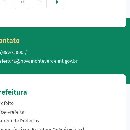
11
12
13
ontato
6)3597-2800 /
efeitura@novamonteverde.mt.gov.br
refeitura
refeito
ice-Prefeita
aleria de Prefeitos
ompetências e Estrutura Organizacional