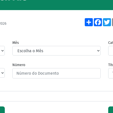
Share
Face
2026
Mês
Ca
Número
Tí