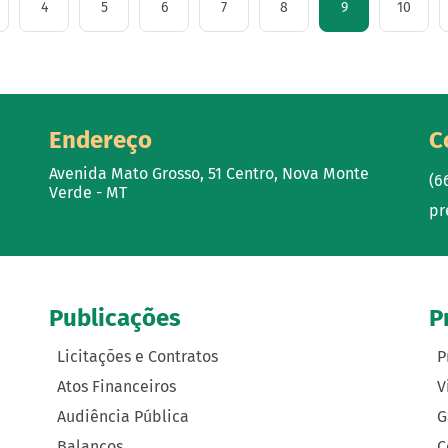
4
5
6
7
8
9
10
Endereço
C
Avenida Mato Grosso, 51 Centro, Nova Monte
(6
Verde - MT
pr
Publicações
P
Licitações e Contratos
P
Atos Financeiros
V
Audiência Pública
G
Balanços
C