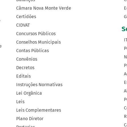
Câmara Nova Monte Verde
E
Certidões
G
e
CIDVAT
S
Concursos Públicos
I
Conselhos Municipais
e
P
Contas Públicas
N
Convênios
P
Decretos
A
Editais
E
Instruções Normativas
A
Lei Orgânica
P
Leis
C
Leis Complementares
R
Plano Diretor
C