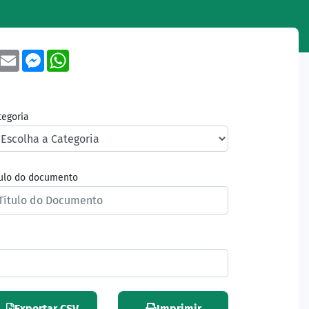
book
Twitter
Email
Messenger
WhatsApp
tegoria
tulo do documento
Exportar CSV
Imprimir