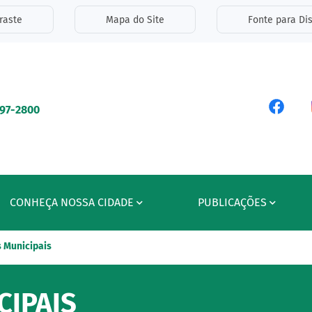
inks de acessibilidade
raste
Mapa do Site
Fonte para Dis
ipal
Acess
597-2800
CONHEÇA NOSSA CIDADE
PUBLICAÇÕES
 Municipais
IPAIS