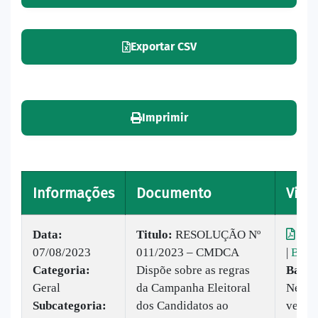
Exportar CSV
Imprimir
Informações
Documento
Visua
Data:
Titulo:
​RESOLUÇÃO Nº
Visu
07/08/2023
011/2023 – CMDCA
|
Baix
Categoria:
Dispõe sobre as regras
Baixa
Geral
da Campanha Eleitoral
Nenh
Subcategoria:
dos Candidatos ao
vez