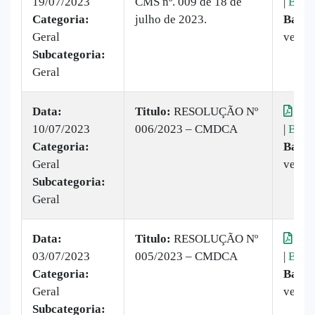
19/07/2023
CMS nº. 009 de 18 de
|
Baix
Categoria:
julho de 2023.
Baixa
Geral
vezes
Subcategoria:
Geral
Data:
Titulo:
​RESOLUÇÃO Nº
Visu
10/07/2023
006/2023 – CMDCA
|
Baix
Categoria:
Baixa
Geral
vezes
Subcategoria:
Geral
Data:
Titulo:
RESOLUÇÃO Nº
Visu
03/07/2023
005/2023 – CMDCA
|
Baix
Categoria:
Baixa
Geral
vezes
Subcategoria: