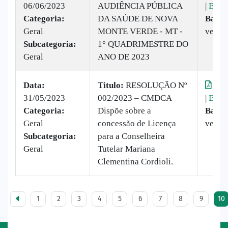
06/06/2023
AUDIÊNCIA PÚBLICA
|
Baix
Categoria:
DA SAÚDE DE NOVA
Baixa
Geral
MONTE VERDE - MT -
vez
Subcategoria:
1° QUADRIMESTRE DO
Geral
ANO DE 2023
Data:
Titulo:
​RESOLUÇÃO Nº
Visu
31/05/2023
002/2023 – CMDCA
|
Baix
Categoria:
Dispõe sobre a
Baixa
Geral
concessão de Licença
vezes
Subcategoria:
para a Conselheira
Geral
Tutelar Mariana
Clementina Cordioli.
1
2
3
4
5
6
7
8
9
10