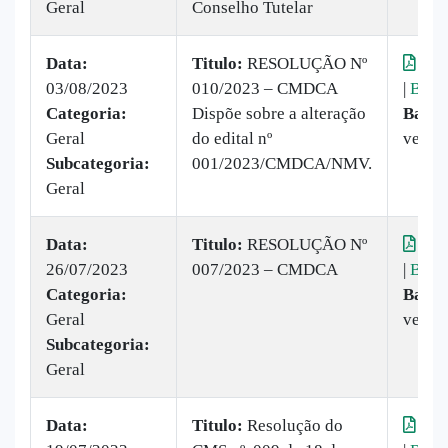
Geral
Conselho Tutelar
Data:
Titulo:
RESOLUÇÃO Nº
Visu
03/08/2023
010/2023 – CMDCA
|
Baix
Categoria:
Dispõe sobre a alteração
Baixa
Geral
do edital nº
vezes
Subcategoria:
001/2023/CMDCA/NMV.
Geral
Data:
Titulo:
RESOLUÇÃO Nº
Visu
26/07/2023
007/2023 – CMDCA
|
Baix
Categoria:
Baixa
Geral
vezes
Subcategoria:
Geral
Data:
Titulo:
Resolução do
Visu