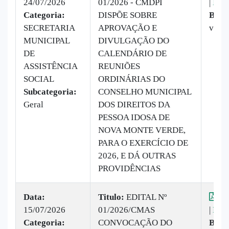
24/07/2026
01/2026 - CMDPI
|
Baix
Categoria:
DISPÕE SOBRE
Baix
SECRETARIA
APROVAÇÃO E
vez
MUNICIPAL
DIVULGAÇÃO DO
DE
CALENDÁRIO DE
ASSISTÊNCIA
REUNIÕES
SOCIAL
ORDINÁRIAS DO
Subcategoria:
CONSELHO MUNICIPAL
Geral
DOS DIREITOS DA
PESSOA IDOSA DE
NOVA MONTE VERDE,
PARA O EXERCÍCIO DE
2026, E DÁ OUTRAS
PROVIDÊNCIAS
Data:
Titulo:
EDITAL Nº
Vis
15/07/2026
01/2026/CMAS
|
Baix
Categoria:
CONVOCAÇÃO DO
Baix