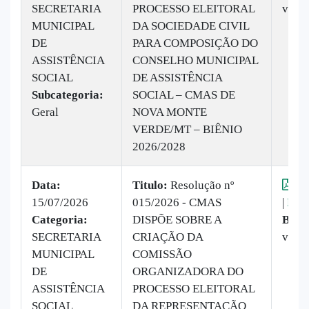
SECRETARIA
PROCESSO ELEITORAL
veze
MUNICIPAL
DA SOCIEDADE CIVIL
DE
PARA COMPOSIÇÃO DO
ASSISTÊNCIA
CONSELHO MUNICIPAL
SOCIAL
DE ASSISTÊNCIA
Subcategoria:
SOCIAL – CMAS DE
Geral
NOVA MONTE
VERDE/MT – BIÊNIO
2026/2028
Data:
Titulo:
Resolução nº
Vis
15/07/2026
015/2026 - CMAS
|
Baix
Categoria:
DISPÕE SOBRE A
Baix
SECRETARIA
CRIAÇÃO DA
veze
MUNICIPAL
COMISSÃO
DE
ORGANIZADORA DO
ASSISTÊNCIA
PROCESSO ELEITORAL
SOCIAL
DA REPRESENTAÇÃO