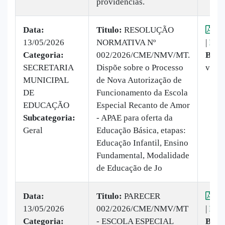
providencias.
Data:
Titulo:
RESOLUÇÃO
Vis
13/05/2026
NORMATIVA Nº
|
Baix
Categoria:
002/2026/CME/NMV/MT.
Baix
SECRETARIA
Dispõe sobre o Processo
veze
MUNICIPAL
de Nova Autorização de
DE
Funcionamento da Escola
EDUCAÇÃO
Especial Recanto de Amor
Subcategoria:
- APAE para oferta da
Geral
Educação Básica, etapas:
Educação Infantil, Ensino
Fundamental, Modalidade
de Educação de Jo
Data:
Titulo:
PARECER
Vis
13/05/2026
002/2026/CME/NMV/MT
|
Baix
Categoria:
- ESCOLA ESPECIAL
Baix