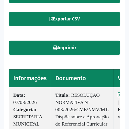
Exportar CSV
Imprimir
Informações
Documento
Visu
Data:
Titulo:
RESOLUÇÃO
Vis
07/08/2026
NORMATIVA Nº
|
Baix
Categoria:
003/2026/CME/NMV/MT.
Baix
SECRETARIA
Dispõe sobre a Aprovação
vez
MUNICIPAL
do Referencial Curricular