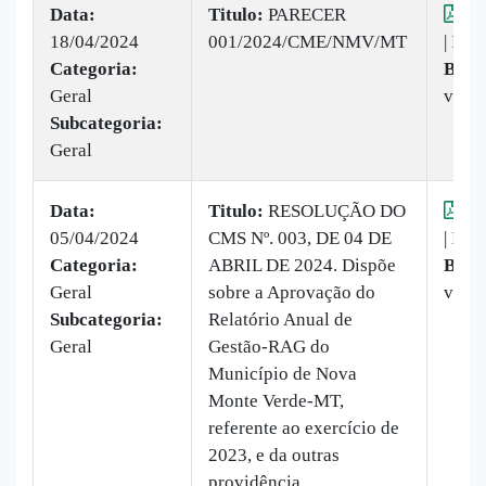
Data:
Titulo:
PARECER
Vis
18/04/2024
001/2024/CME/NMV/MT
|
Baix
Categoria:
Baix
Geral
veze
Subcategoria:
Geral
Data:
Titulo:
RESOLUÇÃO DO
Vis
05/04/2024
CMS Nº. 003, DE 04 DE
|
Baix
Categoria:
ABRIL DE 2024. Dispõe
Baix
Geral
sobre a Aprovação do
veze
Subcategoria:
Relatório Anual de
Geral
Gestão-RAG do
Município de Nova
Monte Verde-MT,
referente ao exercício de
2023, e da outras
providência