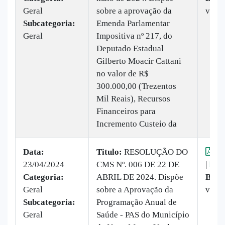
Geral
sobre a aprovação da
veze
Subcategoria:
Emenda Parlamentar
Geral
Impositiva nº 217, do
Deputado Estadual
Gilberto Moacir Cattani
no valor de R$
300.000,00 (Trezentos
Mil Reais), Recursos
Financeiros para
Incremento Custeio da
Data:
Titulo:
​RESOLUÇÃO DO
Vis
23/04/2024
CMS Nº. 006 DE 22 DE
|
Baix
Categoria:
ABRIL DE 2024. Dispõe
Baix
Geral
sobre a Aprovação da
veze
Subcategoria:
Programação Anual de
Geral
Saúde - PAS do Município