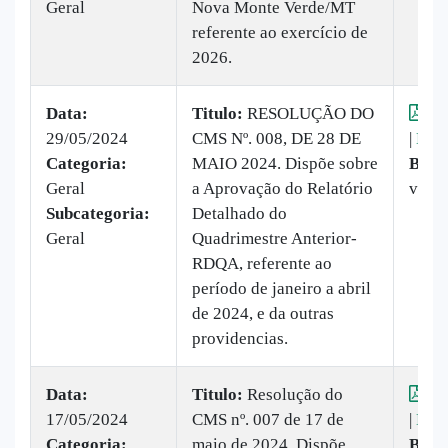
Geral
Nova Monte Verde/MT
referente ao exercício de
2026.
Data:
Titulo:
​RESOLUÇÃO DO
Vis
29/05/2024
CMS Nº. 008, DE 28 DE
|
Baix
Categoria:
MAIO 2024. Dispõe sobre
Baix
Geral
a Aprovação do Relatório
veze
Subcategoria:
Detalhado do
Geral
Quadrimestre Anterior-
RDQA, referente ao
período de janeiro a abril
de 2024, e da outras
providencias.
Data:
Titulo:
Resolução do
Vis
17/05/2024
CMS nº. 007 de 17 de
|
Baix
Categoria:
maio de 2024. Dispõe
Baix