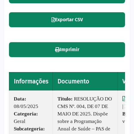
Exportar CSV
Imprimir
Informações
Documento
Visu
Data:
Titulo:
RESOLUÇÃO DO
Vis
08/05/2025
CMS Nº. 004, DE 07 DE
|
Baix
Categoria:
MAIO DE 2025. Dispõe
Baix
Geral
sobre a Programação
veze
Subcategoria:
Anual de Saúde – PAS de