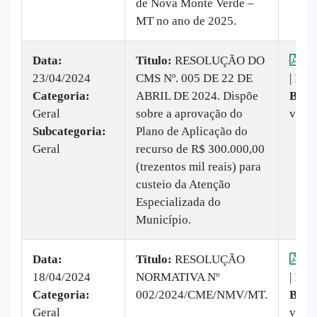
de Nova Monte Verde –
MT no ano de 2025.
Data:
Titulo:
​RESOLUÇÃO DO
Vis
23/04/2024
CMS Nº. 005 DE 22 DE
|
Baix
Categoria:
ABRIL DE 2024. Dispõe
Baix
Geral
sobre a aprovação do
veze
Subcategoria:
Plano de Aplicação do
Geral
recurso de R$ 300.000,00
(trezentos mil reais) para
custeio da Atenção
Especializada do
Município.
Data:
Titulo:
​RESOLUÇÃO
Vis
18/04/2024
NORMATIVA Nº
|
Baix
Categoria:
002/2024/CME/NMV/MT.
Baix
Geral
veze