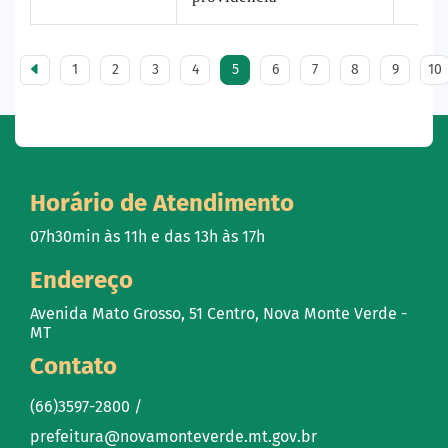
1
2
3
4
5
6
7
8
9
10
Horário de Atendimento
07h30min às 11h e das 13h às 17h
Endereço
Avenida Mato Grosso, 51 Centro, Nova Monte Verde -
MT
Contato
(66)3597-2800 /
prefeitura@novamonteverde.mt.gov.br