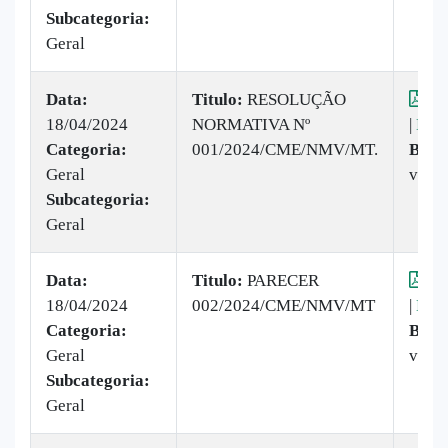
Subcategoria:
Geral
Data:
Titulo:
​RESOLUÇÃO
Vis
18/04/2024
NORMATIVA Nº
|
Baix
Categoria:
001/2024/CME/NMV/MT.
Baix
Geral
vez
Subcategoria:
Geral
Data:
Titulo:
PARECER
Vis
18/04/2024
002/2024/CME/NMV/MT
|
Baix
Categoria:
Baix
Geral
veze
Subcategoria:
Geral