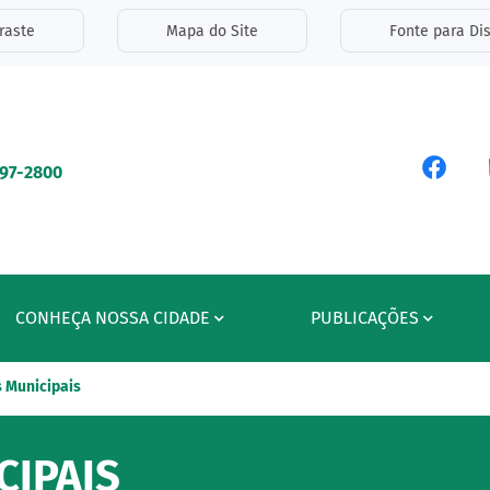
inks de acessibilidade
raste
Mapa do Site
Fonte para Dis
ipal
Acess
597-2800
CONHEÇA NOSSA CIDADE
PUBLICAÇÕES
 Municipais
IPAIS