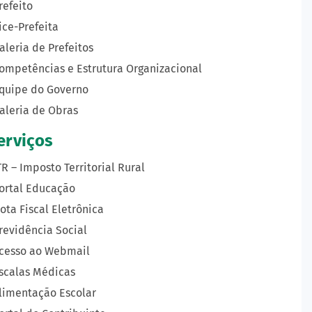
refeito
ice-Prefeita
aleria de Prefeitos
ompetências e Estrutura Organizacional
quipe do Governo
aleria de Obras
erviços
TR – Imposto Territorial Rural
ortal Educação
ota Fiscal Eletrônica
revidência Social
cesso ao Webmail
scalas Médicas
limentação Escolar