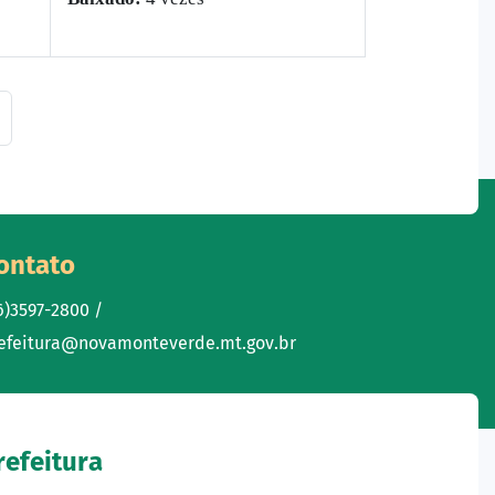
ontato
6)3597-2800 /
efeitura@novamonteverde.mt.gov.br
refeitura