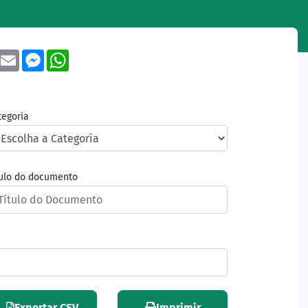
book
Twitter
Email
Messenger
WhatsApp
tegoria
tulo do documento
Exportar CSV
Imprimir