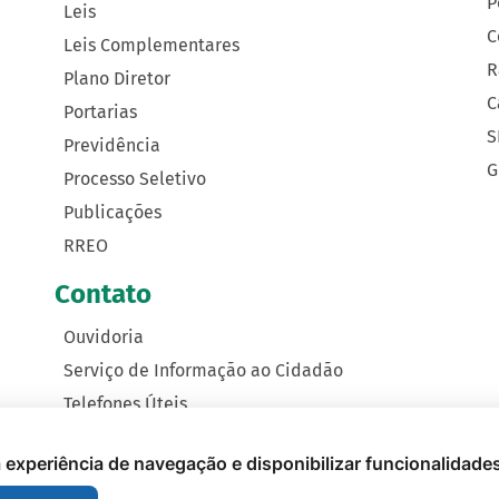
P
Leis
C
Leis Complementares
R
Plano Diretor
C
Portarias
S
Previdência
G
Processo Seletivo
Publicações
RREO
Contato
Ouvidoria
Serviço de Informação ao Cidadão
Telefones Úteis
Como Chegar
 a experiência de navegação e disponibilizar funcionalidade