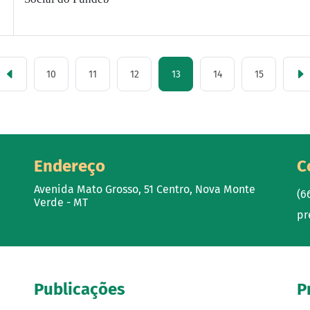
10
11
12
13
14
15
Endereço
C
Avenida Mato Grosso, 51 Centro, Nova Monte
(6
Verde - MT
pr
Publicações
P