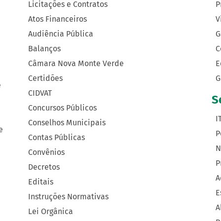
Licitações e Contratos
P
Atos Financeiros
V
Audiência Pública
G
Balanços
C
Câmara Nova Monte Verde
E
Certidões
G
e
CIDVAT
S
Concursos Públicos
I
Conselhos Municipais
e
P
Contas Públicas
N
Convênios
P
Decretos
A
Editais
E
Instruções Normativas
A
Lei Orgânica