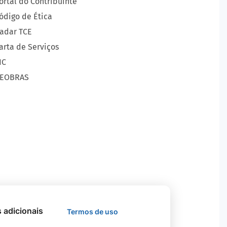
ortal do Contribuinte
ódigo de Ética
adar TCE
arta de Serviços
IC
EOBRAS
s adicionais
Termos de uso