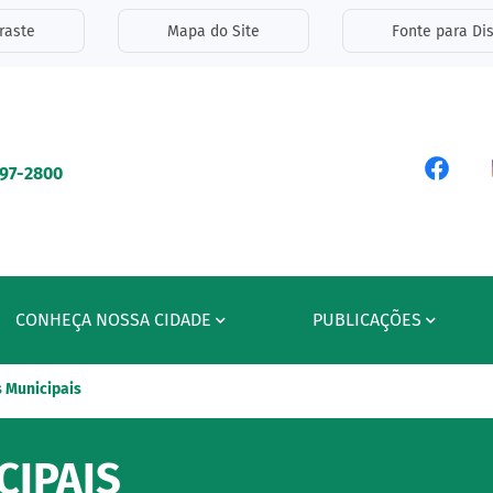
inks de acessibilidade
raste
Mapa do Site
Fonte para Dis
ipal
Acess
597-2800
CONHEÇA NOSSA CIDADE
PUBLICAÇÕES
 Municipais
IPAIS