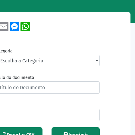
book
Twitter
Email
Messenger
WhatsApp
tegoria
tulo do documento
Exportar CSV
Imprimir