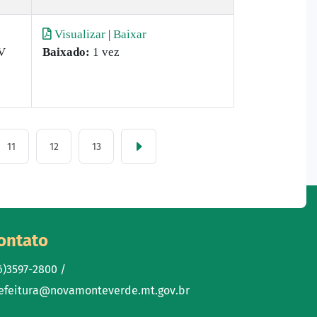
Visualizar
|
Baixar
V
Baixado:
1 vez
11
12
13
ontato
6)3597-2800 /
efeitura@novamonteverde.mt.gov.br