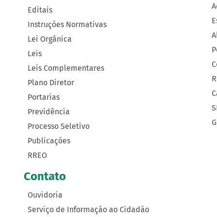
A
Editais
E
Instruções Normativas
A
Lei Orgânica
P
Leis
C
Leis Complementares
R
Plano Diretor
C
Portarias
S
Previdência
G
Processo Seletivo
Publicações
RREO
Contato
Ouvidoria
Serviço de Informação ao Cidadão