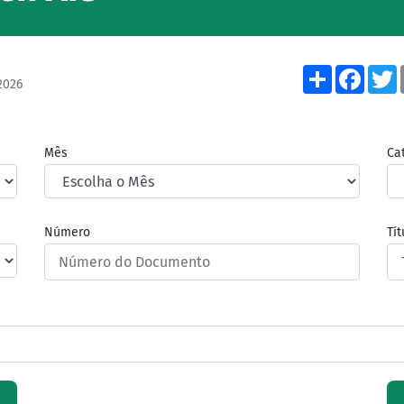
Share
Face
2026
Mês
Ca
Número
Tí