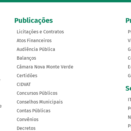
Publicações
P
Licitações e Contratos
P
Atos Financeiros
V
Audiência Pública
G
Balanços
C
Câmara Nova Monte Verde
E
Certidões
G
e
CIDVAT
S
Concursos Públicos
I
Conselhos Municipais
e
P
Contas Públicas
N
Convênios
P
Decretos