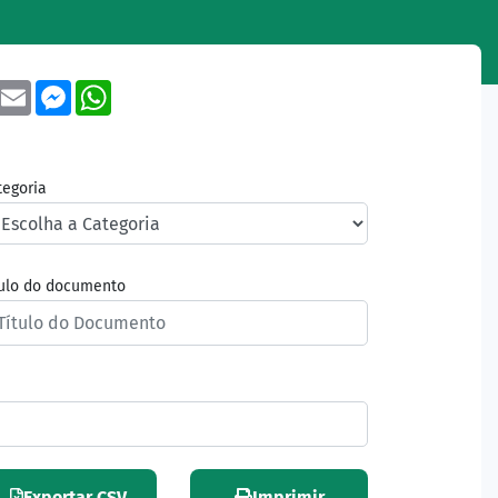
book
Twitter
Email
Messenger
WhatsApp
tegoria
tulo do documento
Exportar CSV
Imprimir