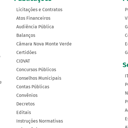
Licitações e Contratos
P
Atos Financeiros
V
Audiência Pública
G
Balanços
C
Câmara Nova Monte Verde
E
Certidões
G
e
CIDVAT
S
Concursos Públicos
I
Conselhos Municipais
e
P
Contas Públicas
N
Convênios
P
Decretos
A
Editais
E
Instruções Normativas
A