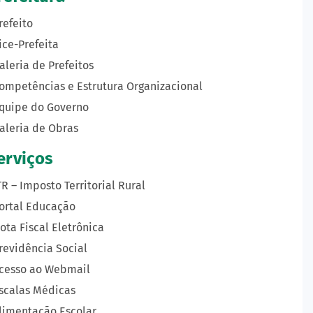
refeito
ice-Prefeita
aleria de Prefeitos
ompetências e Estrutura Organizacional
quipe do Governo
aleria de Obras
erviços
TR – Imposto Territorial Rural
ortal Educação
ota Fiscal Eletrônica
revidência Social
cesso ao Webmail
scalas Médicas
limentação Escolar