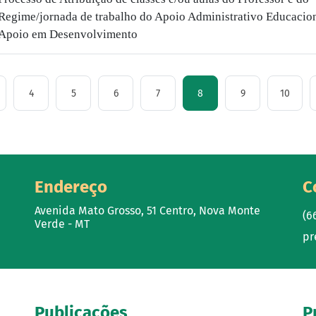
Regime/jornada de trabalho do Apoio Administrativo Educacion
Apoio em Desenvolvimento
4
5
6
7
8
9
10
Endereço
C
Avenida Mato Grosso, 51 Centro, Nova Monte
(6
Verde - MT
pr
Publicações
P