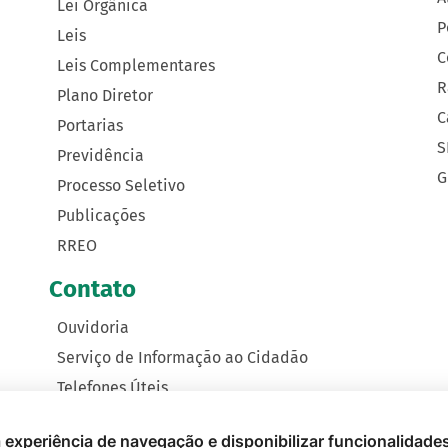
Lei Orgânica
P
Leis
C
Leis Complementares
R
Plano Diretor
C
Portarias
S
Previdência
G
Processo Seletivo
Publicações
RREO
Contato
Ouvidoria
Serviço de Informação ao Cidadão
Telefones Úteis
Como Chegar
 a experiência de navegação e disponibilizar funcionalidade