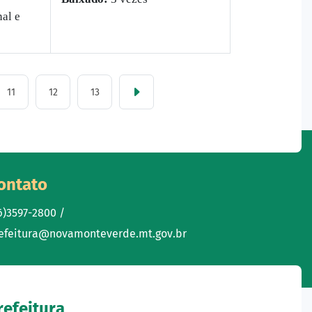
al e
11
12
13
ontato
6)3597-2800 /
efeitura@novamonteverde.mt.gov.br
refeitura