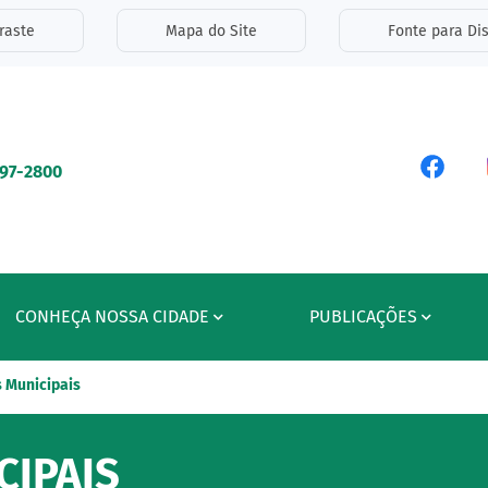
inks de acessibilidade
raste
Mapa do Site
Fonte para Dis
ipal
Acess
597-2800
CONHEÇA NOSSA CIDADE
PUBLICAÇÕES
 Municipais
IPAIS