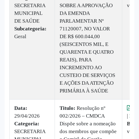
SECRETARIA
SOBRE A APROVAÇÃO
vez
MUNICIPAL
DA EMENDA
DE SAÚDE
PARLAMENTAR Nº
Subcategoria:
71120007, NO VALOR
Geral
DE R$ 600.044,00
(SEISCENTOS MIL, E
QUARENTA E QUATRO
REAIS), PARA
INCREMENTO AO
CUSTEIO DE SERVIÇOS
E AÇÕES DA ATENÇÃO
PRIMÁRIA À SAÚDE
Data:
Titulo:
Resolução nº
Vis
29/04/2026
002/2026 – CMDCA
|
Baix
Categoria:
Dispõe sobre a nomeação
Baix
SECRETARIA
dos membros que compõe
vez