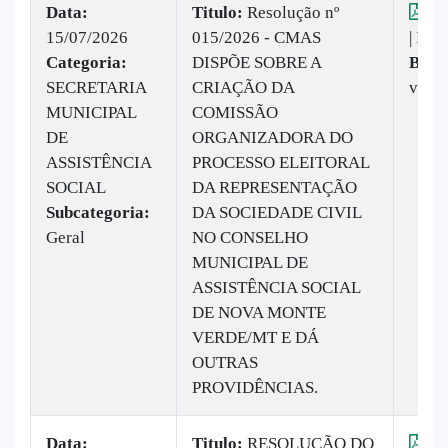
Data:
Titulo:
Resolução nº
Vis
15/07/2026
015/2026 - CMAS
|
Baix
Categoria:
DISPÕE SOBRE A
Baix
SECRETARIA
CRIAÇÃO DA
veze
MUNICIPAL
COMISSÃO
DE
ORGANIZADORA DO
ASSISTÊNCIA
PROCESSO ELEITORAL
SOCIAL
DA REPRESENTAÇÃO
Subcategoria:
DA SOCIEDADE CIVIL
Geral
NO CONSELHO
MUNICIPAL DE
ASSISTÊNCIA SOCIAL
DE NOVA MONTE
VERDE/MT E DÁ
OUTRAS
PROVIDÊNCIAS.
Data:
Titulo:
RESOLUÇÃO DO
Vis