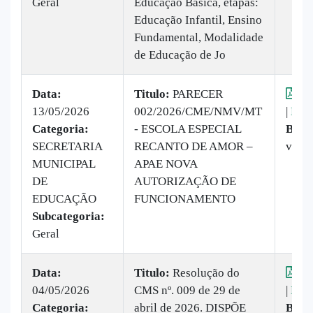
Geral
Educação Básica, etapas:
Educação Infantil, Ensino
Fundamental, Modalidade
de Educação de Jo
Data:
Titulo:
PARECER
Vis
13/05/2026
002/2026/CME/NMV/MT
|
Baix
Categoria:
- ESCOLA ESPECIAL
Baix
SECRETARIA
RECANTO DE AMOR –
veze
MUNICIPAL
APAE NOVA
DE
AUTORIZAÇÃO DE
EDUCAÇÃO
FUNCIONAMENTO
Subcategoria:
Geral
Data:
Titulo:
Resolução do
Vis
04/05/2026
CMS nº. 009 de 29 de
|
Baix
Categoria:
abril de 2026. DISPÕE
Baix