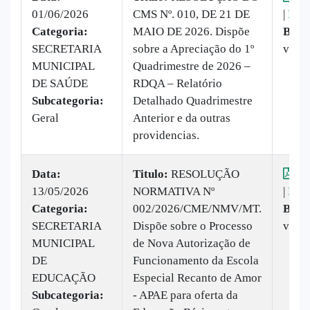
01/06/2026
CMS Nº. 010, DE 21 DE
|
Baix
Categoria:
MAIO DE 2026. Dispõe
Baix
SECRETARIA
sobre a Apreciação do 1º
vez
MUNICIPAL
Quadrimestre de 2026 –
DE SAÚDE
RDQA – Relatório
Subcategoria:
Detalhado Quadrimestre
Geral
Anterior e da outras
providencias.
Data:
Titulo:
RESOLUÇÃO
Vis
13/05/2026
NORMATIVA Nº
|
Baix
Categoria:
002/2026/CME/NMV/MT.
Baix
SECRETARIA
Dispõe sobre o Processo
veze
MUNICIPAL
de Nova Autorização de
DE
Funcionamento da Escola
EDUCAÇÃO
Especial Recanto de Amor
Subcategoria:
- APAE para oferta da