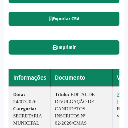
Exportar CSV
Imprimir
Informações
Documento
Visu
Data:
Titulo:
EDITAL DE
Vis
24/07/2026
DIVULGAÇÃO DE
|
Baix
Categoria:
CANDIDATOS
Baix
SECRETARIA
INSCRITOS Nº
veze
MUNICIPAL
02/2026/CMAS