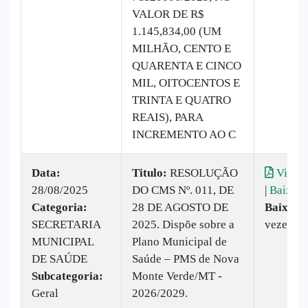
VALOR DE R$
1.145,834,00 (UM
MILHÃO, CENTO E
QUARENTA E CINCO
MIL, OITOCENTOS E
TRINTA E QUATRO
REAIS), PARA
INCREMENTO AO C
Data:
Titulo:
RESOLUÇÃO
Visual
28/08/2025
DO CMS Nº. 011, DE
|
Baixar
Categoria:
28 DE AGOSTO DE
Baixado
SECRETARIA
2025. Dispõe sobre a
vezes
MUNICIPAL
Plano Municipal de
DE SAÚDE
Saúde – PMS de Nova
Subcategoria:
Monte Verde/MT -
Geral
2026/2029.