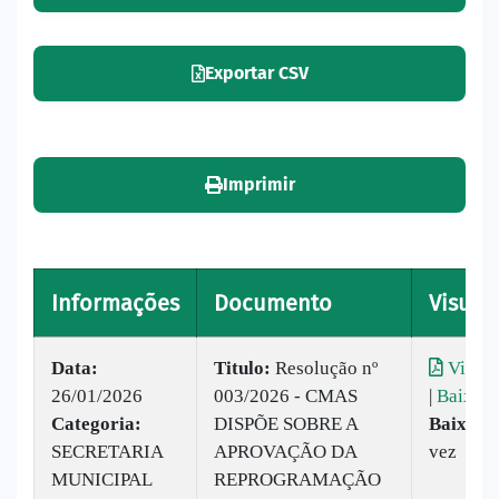
Exportar CSV
Imprimir
Informações
Documento
Visuali
Data:
Titulo:
Resolução nº
Visual
26/01/2026
003/2026 - CMAS
|
Baixar
Categoria:
DISPÕE SOBRE A
Baixado
SECRETARIA
APROVAÇÃO DA
vez
MUNICIPAL
REPROGRAMAÇÃO