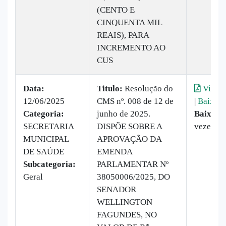
(CENTO E
CINQUENTA MIL
REAIS), PARA
INCREMENTO AO
CUS
Data:
Titulo:
Resolução do
Visual
12/06/2025
CMS nº. 008 de 12 de
|
Baixar
Categoria:
junho de 2025.
Baixado
SECRETARIA
DISPÕE SOBRE A
vezes
MUNICIPAL
APROVAÇÃO DA
DE SAÚDE
EMENDA
Subcategoria:
PARLAMENTAR Nº
Geral
38050006/2025, DO
SENADOR
WELLINGTON
FAGUNDES, NO