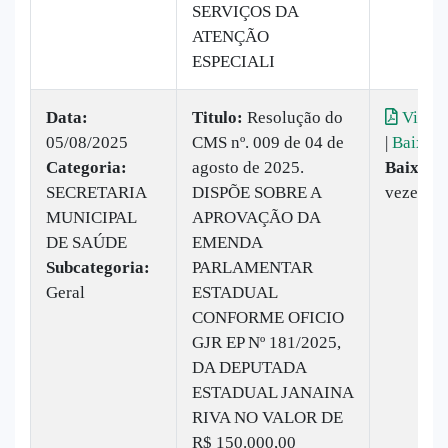
SERVIÇOS DA
ATENÇÃO
ESPECIALI
Data:
Titulo:
Resolução do
Visual
05/08/2025
CMS nº. 009 de 04 de
|
Baixar
Categoria:
agosto de 2025.
Baixado
SECRETARIA
DISPÕE SOBRE A
vezes
MUNICIPAL
APROVAÇÃO DA
DE SAÚDE
EMENDA
Subcategoria:
PARLAMENTAR
Geral
ESTADUAL
CONFORME OFICIO
GJR EP Nº 181/2025,
DA DEPUTADA
ESTADUAL JANAINA
RIVA NO VALOR DE
R$ 150.000,00