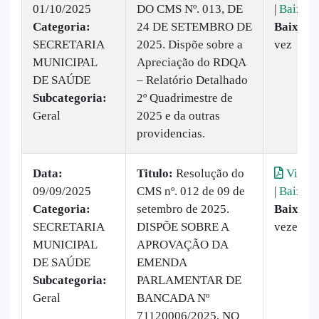
01/10/2025
DO CMS Nº. 013, DE
|
Baixar
Categoria:
24 DE SETEMBRO DE
Baixado
SECRETARIA
2025. Dispõe sobre a
vez
MUNICIPAL
Apreciação do RDQA
DE SAÚDE
– Relatório Detalhado
Subcategoria:
2º Quadrimestre de
Geral
2025 e da outras
providencias.
Data:
Titulo:
Resolução do
Visual
09/09/2025
CMS nº. 012 de 09 de
|
Baixar
Categoria:
setembro de 2025.
Baixado
SECRETARIA
DISPÕE SOBRE A
vezes
MUNICIPAL
APROVAÇÃO DA
DE SAÚDE
EMENDA
Subcategoria:
PARLAMENTAR DE
Geral
BANCADA Nº
71120006/2025, NO