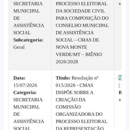
SECRETARIA
PROCESSO ELEITORAL
veze
MUNICIPAL
DA SOCIEDADE CIVIL
DE
PARA COMPOSIÇÃO DO
ASSISTÊNCIA
CONSELHO MUNICIPAL
SOCIAL
DE ASSISTÊNCIA
Subcategoria:
SOCIAL – CMAS DE
Geral
NOVA MONTE
VERDE/MT – BIÊNIO
2026/2028
Data:
Titulo:
Resolução nº
Vis
15/07/2026
015/2026 - CMAS
|
Baix
Categoria:
DISPÕE SOBRE A
Baix
SECRETARIA
CRIAÇÃO DA
veze
MUNICIPAL
COMISSÃO
DE
ORGANIZADORA DO
ASSISTÊNCIA
PROCESSO ELEITORAL
SOCIAL
DA REPRESENTAÇÃO