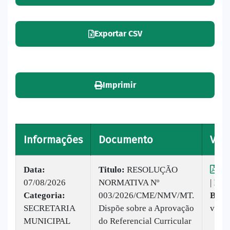
Exportar CSV
Imprimir
Informações
Documento
Visu
Data:
Titulo:
RESOLUÇÃO
Vis
07/08/2026
NORMATIVA Nº
|
Baix
Categoria:
003/2026/CME/NMV/MT.
Baix
SECRETARIA
Dispõe sobre a Aprovação
vez
MUNICIPAL
do Referencial Curricular