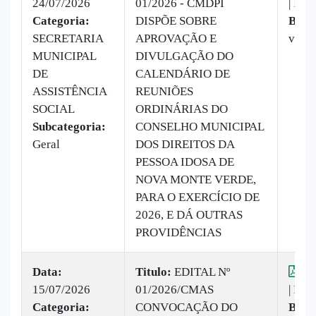
24/07/2026
01/2026 - CMDPI
|
Baix
Categoria:
DISPÕE SOBRE
Baix
SECRETARIA
APROVAÇÃO E
vez
MUNICIPAL
DIVULGAÇÃO DO
DE
CALENDÁRIO DE
ASSISTÊNCIA
REUNIÕES
SOCIAL
ORDINÁRIAS DO
Subcategoria:
CONSELHO MUNICIPAL
Geral
DOS DIREITOS DA
PESSOA IDOSA DE
NOVA MONTE VERDE,
PARA O EXERCÍCIO DE
2026, E DÁ OUTRAS
PROVIDÊNCIAS
Data:
Titulo:
EDITAL Nº
Vis
15/07/2026
01/2026/CMAS
|
Baix
Categoria:
CONVOCAÇÃO DO
Baix