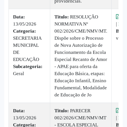
providencias.
Data:
Titulo:
RESOLUÇÃO
Vis
13/05/2026
NORMATIVA Nº
|
Baix
Categoria:
002/2026/CME/NMV/MT.
Baix
SECRETARIA
Dispõe sobre o Processo
veze
MUNICIPAL
de Nova Autorização de
DE
Funcionamento da Escola
EDUCAÇÃO
Especial Recanto de Amor
Subcategoria:
- APAE para oferta da
Geral
Educação Básica, etapas:
Educação Infantil, Ensino
Fundamental, Modalidade
de Educação de Jo
Data:
Titulo:
PARECER
Vis
13/05/2026
002/2026/CME/NMV/MT
|
Baix
Categoria:
- ESCOLA ESPECIAL
Baix