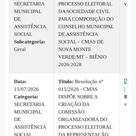
SECRETARIA
PROCESSO ELEITORAL
veze
MUNICIPAL
DA SOCIEDADE CIVIL
DE
PARA COMPOSIÇÃO DO
ASSISTÊNCIA
CONSELHO MUNICIPAL
SOCIAL
DE ASSISTÊNCIA
Subcategoria:
SOCIAL – CMAS DE
Geral
NOVA MONTE
VERDE/MT – BIÊNIO
2026/2028
Data:
Titulo:
Resolução nº
Vis
15/07/2026
015/2026 - CMAS
|
Baix
Categoria:
DISPÕE SOBRE A
Baix
SECRETARIA
CRIAÇÃO DA
veze
MUNICIPAL
COMISSÃO
DE
ORGANIZADORA DO
ASSISTÊNCIA
PROCESSO ELEITORAL
SOCIAL
DA REPRESENTAÇÃO