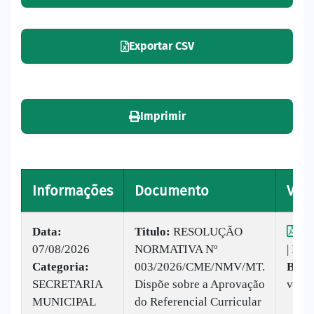
Exportar CSV
Imprimir
Informações
Documento
Visu
Data:
Titulo:
RESOLUÇÃO
Vis
07/08/2026
NORMATIVA Nº
|
Baix
Categoria:
003/2026/CME/NMV/MT.
Baix
SECRETARIA
Dispõe sobre a Aprovação
vez
MUNICIPAL
do Referencial Curricular