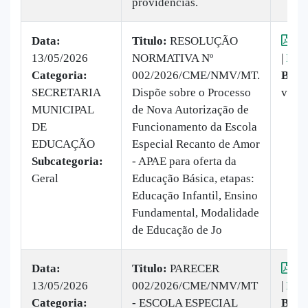
providencias.
Data:
Titulo:
RESOLUÇÃO
Vis
13/05/2026
NORMATIVA Nº
|
Baix
Categoria:
002/2026/CME/NMV/MT.
Baix
SECRETARIA
Dispõe sobre o Processo
veze
MUNICIPAL
de Nova Autorização de
DE
Funcionamento da Escola
EDUCAÇÃO
Especial Recanto de Amor
Subcategoria:
- APAE para oferta da
Geral
Educação Básica, etapas:
Educação Infantil, Ensino
Fundamental, Modalidade
de Educação de Jo
Data:
Titulo:
PARECER
Vis
13/05/2026
002/2026/CME/NMV/MT
|
Baix
Categoria:
- ESCOLA ESPECIAL
Baix