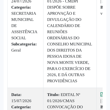
24/07/2026
01/2026 - CMDPI
|
Baix
Categoria:
DISPÕE SOBRE
Baix
SECRETARIA
APROVAÇÃO E
vez
MUNICIPAL
DIVULGAÇÃO DO
DE
CALENDÁRIO DE
ASSISTÊNCIA
REUNIÕES
SOCIAL
ORDINÁRIAS DO
Subcategoria:
CONSELHO MUNICIPAL
Geral
DOS DIREITOS DA
PESSOA IDOSA DE
NOVA MONTE VERDE,
PARA O EXERCÍCIO DE
2026, E DÁ OUTRAS
PROVIDÊNCIAS
Data:
Titulo:
EDITAL Nº
Vis
15/07/2026
01/2026/CMAS
|
Baix
Categoria:
CONVOCAÇÃO DO
Baix