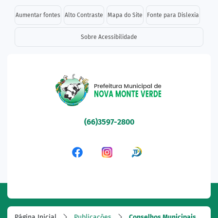
Seção de atalhos e links d
Ir para o conteúdo [alt+1]
Aumentar fontes
Alto Contraste
Mapa do Site
Fonte para Dislexia
Ir para o menu [alt+2]
Sobre Acessibilidade
Ir para a busca [alt+3]
Ir para o rodapé [alt+4]
Seção do menu principal
(66)3597-2800
Acessar a Rede Social Fa
Acessar a Rede Socia
Acessar a Rede 
Página Inicial
Publicações
Conselhos Municipais