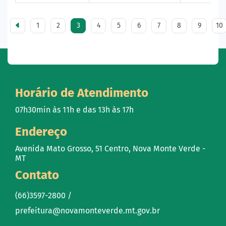
1
2
3
4
5
6
7
8
9
10
Horário de Atendimento
07h30min às 11h e das 13h às 17h
Endereço
Avenida Mato Grosso, 51 Centro, Nova Monte Verde -
MT
Contato
(66)3597-2800 /
prefeitura@novamonteverde.mt.gov.br