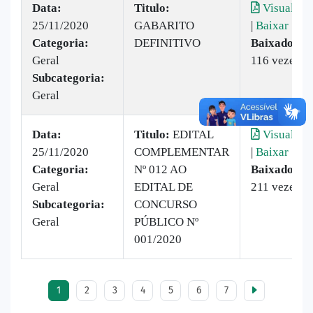
Data:
Titulo:
Visualizar
25/11/2020
GABARITO
|
Baixar
Categoria:
DEFINITIVO
Baixado:
Geral
116 vezes
Subcategoria:
Geral
Data:
Titulo:
​EDITAL
Visualizar
25/11/2020
COMPLEMENTAR
|
Baixar
Categoria:
Nº 012 AO
Baixado:
Geral
EDITAL DE
211 vezes
Subcategoria:
CONCURSO
Geral
PÚBLICO Nº
001/2020
1
2
3
4
5
6
7