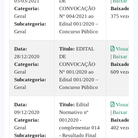
05/03/2021
DE
|
Baixar
Categoria:
CONVOCAÇÃO
Baixado:
Geral
N° 004/2021 ao
375 vezes
Subcategoria:
Edital 001/2020 –
Geral
Concurso Público
Data:
Titulo:
​EDITAL
Visualizar
28/12/2020
DE
|
Baixar
Categoria:
CONVOCAÇÃO
Baixado:
Geral
N° 001/2020 ao
609 vezes
Subcategoria:
Edital 001/2020 –
Geral
Concurso Público
Data:
Titulo:
Edital
Visualizar
09/12/2020
Normativo nº
|
Baixar
Categoria:
0012020 -
Baixado:
Geral
complementar 014
402 vezes
Subcategoria:
- Resultado Final