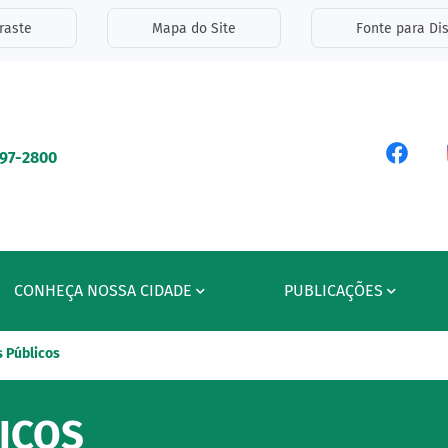
inks de acessibilidade
raste
Mapa do Site
Fonte para Dis
ipal
Acess
597-2800
CONHEÇA NOSSA CIDADE
PUBLICAÇÕES
 Públicos
ICOS