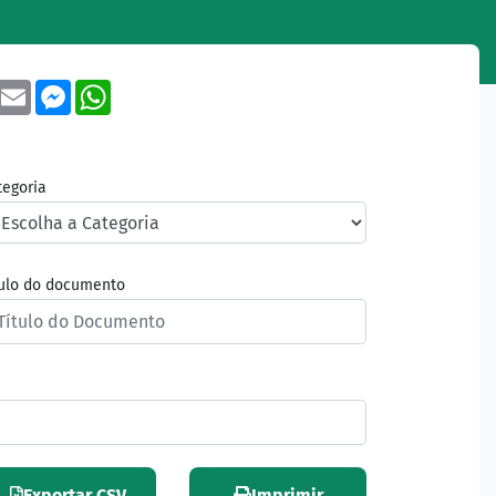
book
Twitter
Email
Messenger
WhatsApp
tegoria
tulo do documento
Exportar CSV
Imprimir