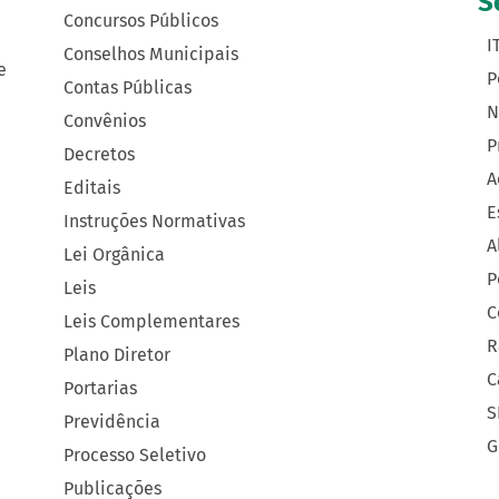
S
Concursos Públicos
I
Conselhos Municipais
e
P
Contas Públicas
N
Convênios
P
Decretos
A
Editais
E
Instruções Normativas
A
Lei Orgânica
P
Leis
C
Leis Complementares
R
Plano Diretor
C
Portarias
S
Previdência
G
Processo Seletivo
Publicações