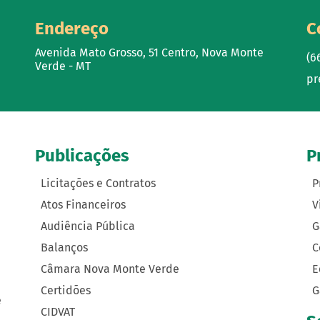
Endereço
C
Avenida Mato Grosso, 51 Centro, Nova Monte
(6
Verde - MT
pr
Publicações
P
Licitações e Contratos
P
Atos Financeiros
V
Audiência Pública
G
Balanços
C
Câmara Nova Monte Verde
E
Certidões
G
e
CIDVAT