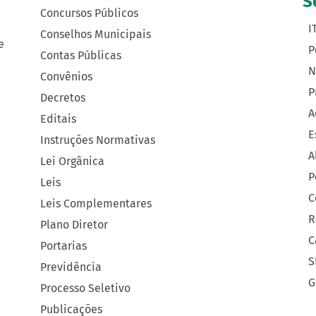
S
Concursos Públicos
I
Conselhos Municipais
e
P
Contas Públicas
N
Convênios
P
Decretos
A
Editais
E
Instruções Normativas
A
Lei Orgânica
P
Leis
C
Leis Complementares
R
Plano Diretor
C
Portarias
S
Previdência
G
Processo Seletivo
Publicações