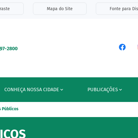
inks de acessibilidade
raste
Mapa do Site
Fonte para Dis
ipal
Acess
597-2800
CONHEÇA NOSSA CIDADE
PUBLICAÇÕES
 Públicos
ICOS