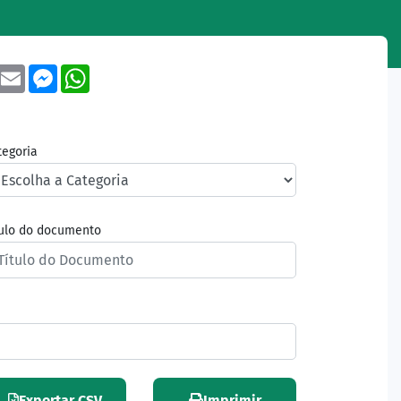
book
Twitter
Email
Messenger
WhatsApp
tegoria
tulo do documento
Exportar CSV
Imprimir