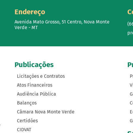
Endereço
C
Avenida Mato Grosso, 51 Centro, Nova Monte
(6
Verde - MT
pr
Publicações
P
Licitações e Contratos
P
Atos Financeiros
V
Audiência Pública
G
Balanços
C
Câmara Nova Monte Verde
E
Certidões
G
e
CIDVAT