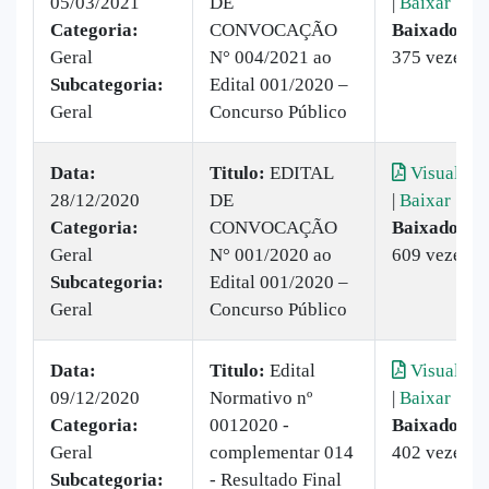
05/03/2021
DE
|
Baixar
Categoria:
CONVOCAÇÃO
Baixado:
Geral
N° 004/2021 ao
375 vezes
Subcategoria:
Edital 001/2020 –
Geral
Concurso Público
Data:
Titulo:
​EDITAL
Visualizar
28/12/2020
DE
|
Baixar
Categoria:
CONVOCAÇÃO
Baixado:
Geral
N° 001/2020 ao
609 vezes
Subcategoria:
Edital 001/2020 –
Geral
Concurso Público
Data:
Titulo:
Edital
Visualizar
09/12/2020
Normativo nº
|
Baixar
Categoria:
0012020 -
Baixado:
Geral
complementar 014
402 vezes
Subcategoria:
- Resultado Final