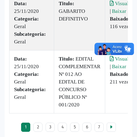
Data:
Titulo:
Visualizar
25/11/2020
GABARITO
|
Baixar
Categoria:
DEFINITIVO
Baixado:
Geral
116 vezes
Subcategoria:
Geral
Data:
Titulo:
​EDITAL
Visualizar
25/11/2020
COMPLEMENTAR
|
Baixar
Categoria:
Nº 012 AO
Baixado:
Geral
EDITAL DE
211 vezes
Subcategoria:
CONCURSO
Geral
PÚBLICO Nº
001/2020
1
2
3
4
5
6
7