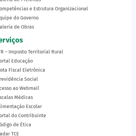
ompetências e Estrutura Organizacional
quipe do Governo
aleria de Obras
erviços
TR – Imposto Territorial Rural
ortal Educação
ota Fiscal Eletrônica
revidência Social
cesso ao Webmail
scalas Médicas
limentação Escolar
ortal do Contribuinte
ódigo de Ética
adar TCE