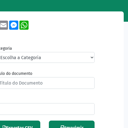
book
Twitter
Email
Messenger
WhatsApp
tegoria
tulo do documento
Exportar CSV
Imprimir