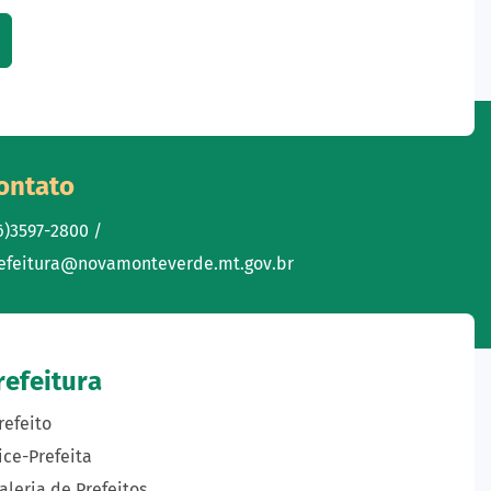
ontato
6)3597-2800 /
efeitura@novamonteverde.mt.gov.br
refeitura
refeito
ice-Prefeita
aleria de Prefeitos