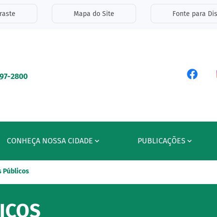
inks de acessibilidade
raste
Mapa do Site
Fonte para Dis
ipal
Acess
597-2800
CONHEÇA NOSSA CIDADE
PUBLICAÇÕES
 Públicos
ICOS