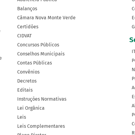
Balanços
C
Câmara Nova Monte Verde
E
Certidões
G
e
CIDVAT
S
Concursos Públicos
I
Conselhos Municipais
e
P
Contas Públicas
N
Convênios
P
Decretos
A
Editais
E
Instruções Normativas
A
Lei Orgânica
P
Leis
C
Leis Complementares
R