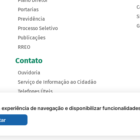
Plano Diretor
C
Portarias
S
Previdência
G
Processo Seletivo
Publicações
RREO
Contato
Ouvidoria
Serviço de Informação ao Cidadão
Telefones Úteis
Como Chegar
 a experiência de navegação e disponibilizar funcionalidade
tar
nicipal de Nova Monte Verde - 2026