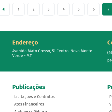
1
2
3
4
5
6
7
Endereço
C
Avenida Mato Grosso, 51 Centro, Nova Monte
(6
Verde - MT
pr
Publicações
P
Licitações e Contratos
P
Atos Financeiros
V
Audiência Pública
G