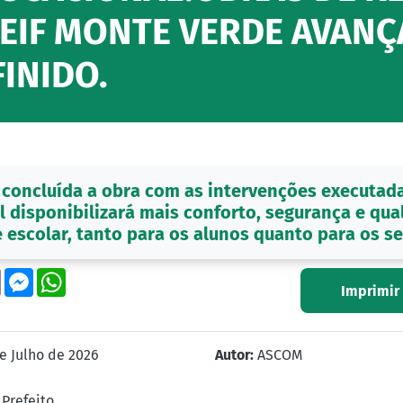
MEIF MONTE VERDE AVAN
INIDO.
 concluída a obra com as intervenções executada
l disponibilizará mais conforto, segurança e qua
 escolar, tanto para os alunos quanto para os se
ok
tter
Email
Messenger
WhatsApp
Imprimir
e Julho de 2026
Autor:
ASCOM
Prefeito