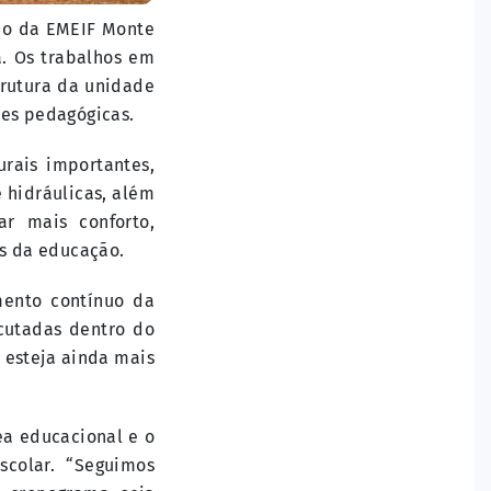
ão da EMEIF Monte
. Os trabalhos em
trutura da unidade
des pedagógicas.
urais importantes,
 hidráulicas, além
r mais conforto,
is da educação.
ento contínuo da
cutadas dentro do
 esteja ainda mais
ea educacional e o
colar. “Seguimos