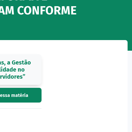
ÇAM CONFORME
s, a Gestão
lidade no
rvidores”
 essa matéria