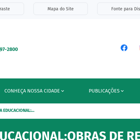
inks de acessibilidade
raste
Mapa do Site
Fonte para Dis
ipal
Acess
597-2800
CONHEÇA NOSSA CIDADE
PUBLICAÇÕES
A EDUCACIONAL:…
UCACIONAL:OBRAS DE R