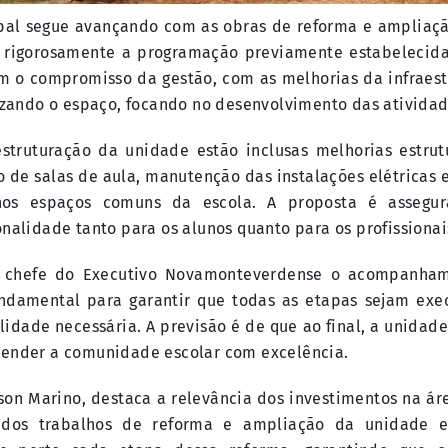
pal segue avançando com as obras de reforma e ampliaç
 rigorosamente a programação previamente estabelecida
m o compromisso da gestão, com as melhorias da infraes
lizando o espaço, focando no desenvolvimento das ativida
struturação da unidade estão inclusas melhorias estrut
o de salas de aula, manutenção das instalações elétricas e
os espaços comuns da escola. A proposta é assegura
onalidade tanto para os alunos quanto para os profissiona
 chefe do Executivo Novamonteverdense o acompanham
undamental para garantir que todas as etapas sejam exe
lidade necessária. A previsão é de que ao final, a unidade
tender a comunidade escolar com excelência.
son Marino, destaca a relevância dos investimentos na ár
 dos trabalhos de reforma e ampliação da unidade es