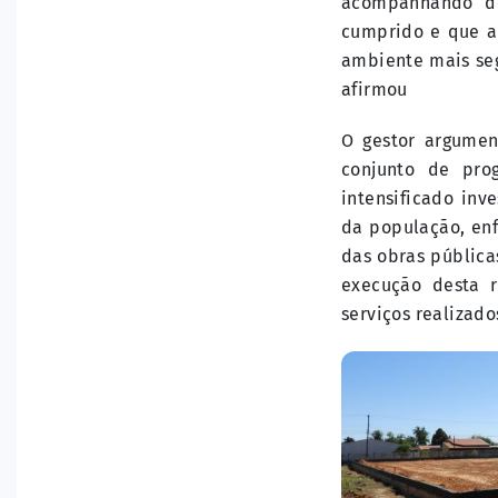
acompanhando de
cumprido e que a
ambiente mais seg
afirmou
O gestor argumen
conjunto de pro
intensificado in
da população, en
das obras públic
execução desta 
serviços realizad