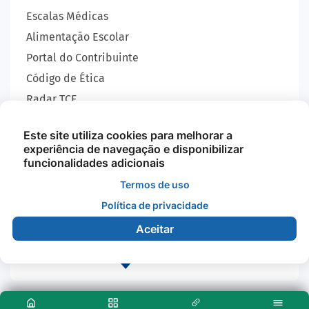
Escalas Médicas
Alimentação Escolar
Portal do Contribuinte
Código de Ética
Radar TCE
Carta de Serviços
Este site utiliza cookies para melhorar a
SIC
experiência de navegação e disponibilizar
GEOBRAS
funcionalidades adicionais
Termos de uso
Política de privacidade
Todos os Direitos Reservados - Prefeitura Municipal
de Nova Monte Verde - 2026
Aceitar