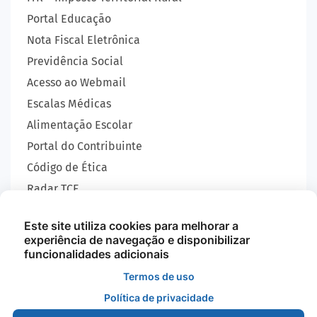
Portal Educação
Nota Fiscal Eletrônica
Previdência Social
Acesso ao Webmail
Escalas Médicas
Alimentação Escolar
Portal do Contribuinte
Código de Ética
Radar TCE
Carta de Serviços
Este site utiliza cookies para melhorar a
SIC
experiência de navegação e disponibilizar
GEOBRAS
funcionalidades adicionais
Termos de uso
Política de privacidade
Todos os Direitos Reservados - Prefeitura Municipal
de Nova Monte Verde - 2026