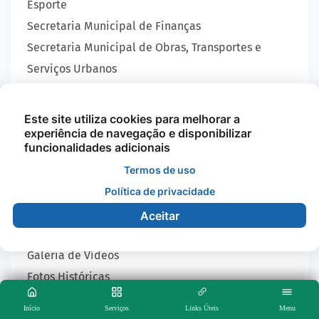
Esporte
Secretaria Municipal de Finanças
Secretaria Municipal de Obras, Transportes e
Serviços Urbanos
Secretaria Municipal de Planejamento e
Administração
Este site utiliza cookies para melhorar a
experiência de navegação e disponibilizar
Secretaria Municipal de Saúde
funcionalidades adicionais
Conheça nossa cidade
Termos de uso
Agenda
Política de privacidade
Galeria de Áudios
Aceitar
Galeria de Fotos
Galeria de Vídeos
Fotos Históricas
História do Município
Início
Serviços
Links Úteis
Menu