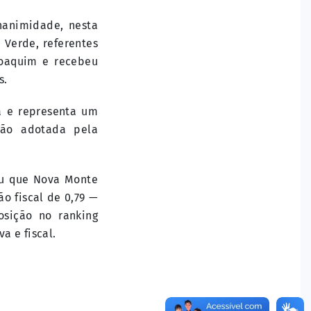
nanimidade, nesta
 Verde, referentes
Joaquim e recebeu
s.
a e representa um
tão adotada pela
cou que Nova Monte
o fiscal de 0,79 —
osição no ranking
a e fiscal.