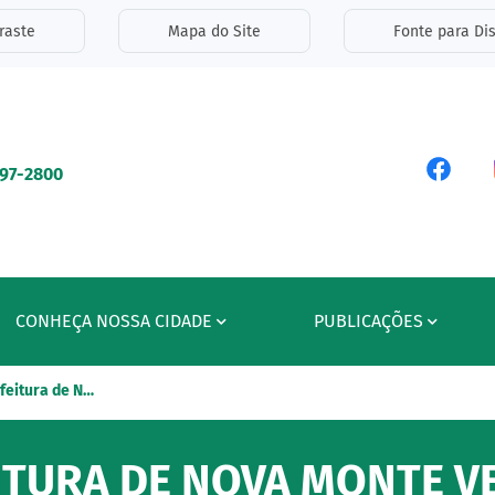
inks de acessibilidade
raste
Mapa do Site
Fonte para Dis
ipal
Acess
597-2800
CONHEÇA NOSSA CIDADE
PUBLICAÇÕES
feitura de N…
ITURA DE NOVA MONTE V