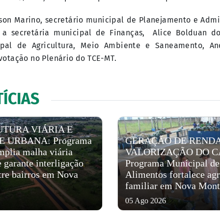
son Marino, secretário municipal de Planejamento e Admi
, a secretária municipal de Finanças, Alice Bolduan d
ipal de Agricultura, Meio Ambiente e Saneamento, An
otação no Plenário do TCE-MT.
ÍCIAS
TURA VIÁRIA E
 URBANA: Programa
GERAÇÃO DE RENDA
mplia malha viária
VALORIZAÇÃO DO C
 garante interligação
Programa Municipal de
ntre bairros em Nova
Alimentos fortalece agr
familiar em Nova Mont
05 Ago 2026