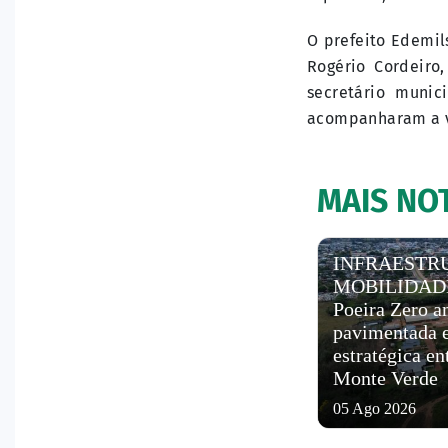
O prefeito Edemil
Rogério Cordeiro
secretário munic
acompanharam a v
MAIS NOT
INFRAESTRU
MOBILIDADE
Poeira Zero a
pavimentada e
estratégica e
Monte Verde
05 Ago 2026