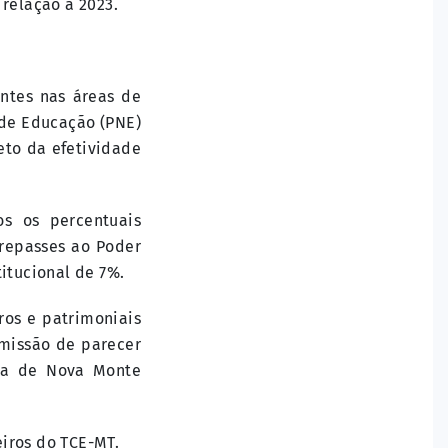
 relação a 2023.
ntes nas áreas de
 de Educação (PNE)
eto da efetividade
os os percentuais
 repasses ao Poder
itucional de 7%.
ros e patrimoniais
emissão de parecer
ura de Nova Monte
iros do TCE-MT.