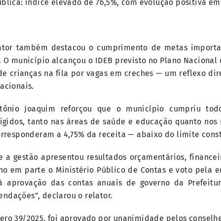
ública: índice elevado de 76,5%, com evolução positiva em
lator também destacou o cumprimento de metas importa
 O município alcançou o IDEB previsto no Plano Nacional
 de crianças na fila por vagas em creches — um reflexo dir
acionais.
tônio Joaquim reforçou que o município cumpriu tod
xigidos, tanto nas áreas de saúde e educação quanto nos
corresponderam a 4,75% da receita — abaixo do limite const
 a gestão apresentou resultados orçamentários, financei
olho em parte o Ministério Público de Contas e voto pela 
 à aprovação das contas anuais de governo da Prefeit
ndações”, declarou o relator.
ero 39/2025, foi aprovado por unanimidade pelos conselhe