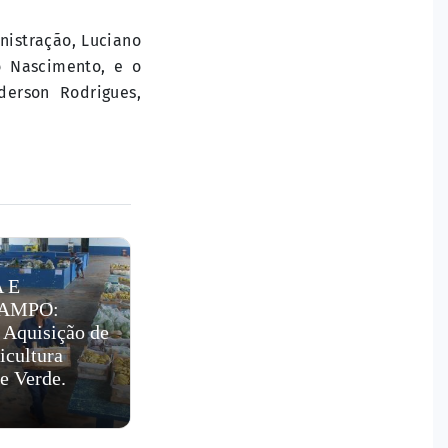
nistração, Luciano
o Nascimento, e o
derson Rodrigues,
 E
AMPO:
 Aquisição de
icultura
e Verde.