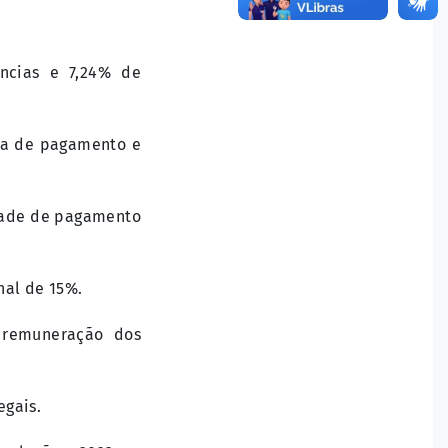
ências e 7,24% de
lha de pagamento e
idade de pagamento
nal de 15%.
 remuneração dos
egais.