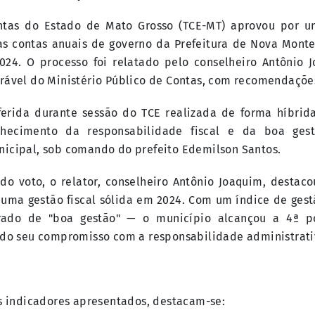
ntas do Estado de Mato Grosso (TCE-MT) aprovou por u
, as contas anuais de governo da Prefeitura de Nova Monte
2024. O processo foi relatado pelo conselheiro Antônio 
rável do Ministério Público de Contas, com recomendaçõe
oferida durante sessão do TCE realizada de forma híbrid
nhecimento da responsabilidade fiscal e da boa ges
icipal, sob comando do prefeito Edemilson Santos.
 do voto, o relator, conselheiro Antônio Joaquim, desta
uma gestão fiscal sólida em 2024. Com um índice de gestã
rado de "boa gestão" — o município alcançou a 4ª p
ndo seu compromisso com a responsabilidade administrativ
is indicadores apresentados, destacam-se: