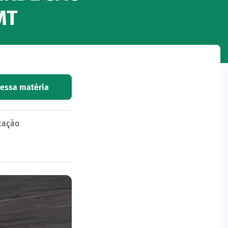
MT
 essa matéria
cação