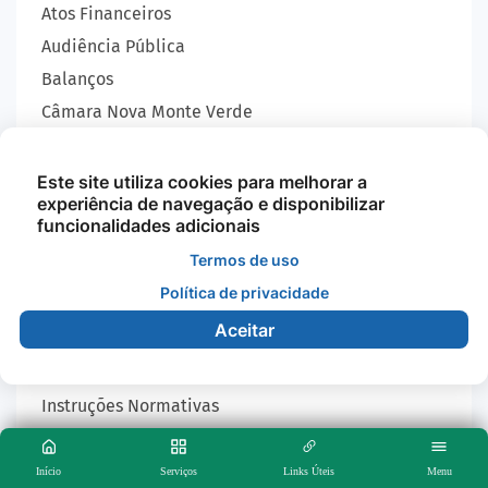
Atos Financeiros
Audiência Pública
Balanços
Câmara Nova Monte Verde
Certidões
CIDVAT
Este site utiliza cookies para melhorar a
experiência de navegação e disponibilizar
Concursos Públicos
funcionalidades adicionais
Conselhos Municipais
Termos de uso
Contas Públicas
Política de privacidade
Convênios
Aceitar
Decretos
Editais
Instruções Normativas
Lei Orgânica
Leis
Início
Serviços
Links Úteis
Menu