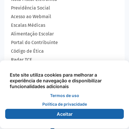
Previdência Social
Acesso ao Webmail
Escalas Médicas
Alimentação Escolar
Portal do Contribuinte
Código de Ética
Radar TCE
Carta de Serviços
Este site utiliza cookies para melhorar a
SIC
experiência de navegação e disponibilizar
GEOBRAS
funcionalidades adicionais
Termos de uso
Política de privacidade
Todos os Direitos Reservados - Prefeitura Municipal
de Nova Monte Verde - 2026
Aceitar