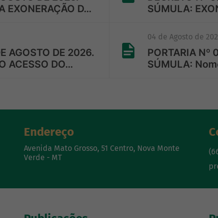
 A EXONERAÇÃO D…
SÚMULA: EXO
04 de Agosto de 20
DE AGOSTO DE 2026.
PORTARIA Nº 0
 O ACESSO DO…
SÚMULA: Nomei
Endereço
C
Avenida Mato Grosso, 51 Centro, Nova Monte
(6
Verde - MT
pr