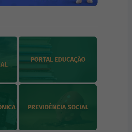
PORTAL EDUCAÇÃO
CARTA 
RAL
ÔNICA
PREVIDÊNCIA SOCIAL
GE