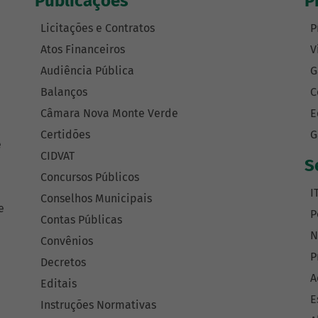
Publicações
P
Licitações e Contratos
P
Atos Financeiros
V
Audiência Pública
G
Balanços
C
Câmara Nova Monte Verde
E
Certidões
G
e
CIDVAT
S
Concursos Públicos
I
Conselhos Municipais
e
P
Contas Públicas
N
Convênios
P
Decretos
A
Editais
E
Instruções Normativas