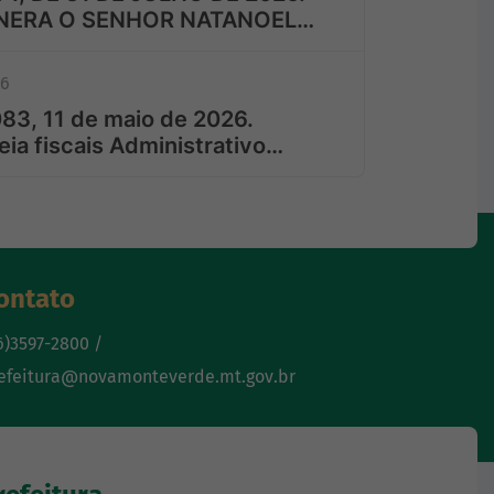
NERA O SENHOR NATANOEL…
26
83, 11 de maio de 2026.
a fiscais Administrativo…
ontato
6)3597-2800 /
efeitura@novamonteverde.mt.gov.br