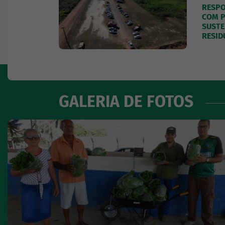
RESPO
COM P
SUSTE
RESID
GALERIA DE FOTOS