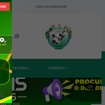
lexia
Sobre Acessibilidade
HAR
ar a Rede Social Facebook
Acessar a Rede Social Instagram
Acessar a Rede Social Radar Tran
PREFEITURA
CONTATO
2/2