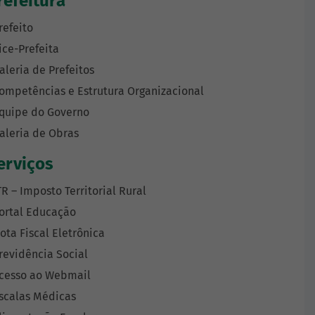
refeitura
refeito
ice-Prefeita
aleria de Prefeitos
ompetências e Estrutura Organizacional
quipe do Governo
aleria de Obras
erviços
TR – Imposto Territorial Rural
ortal Educação
ota Fiscal Eletrônica
revidência Social
cesso ao Webmail
scalas Médicas