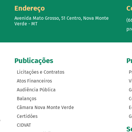
Endereço
C
Avenida Mato Grosso, 51 Centro, Nova Monte
(6
Verde - MT
pr
Publicações
P
Licitações e Contratos
P
Atos Financeiros
V
Audiência Pública
G
Balanços
C
Câmara Nova Monte Verde
E
Certidões
G
e
CIDVAT
S