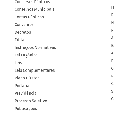
Concursos Públicos
I
Conselhos Municipais
e
P
Contas Públicas
N
Convênios
P
Decretos
A
Editais
E
Instruções Normativas
A
Lei Orgânica
P
Leis
C
Leis Complementares
R
Plano Diretor
C
Portarias
S
Previdência
G
Processo Seletivo
Publicações