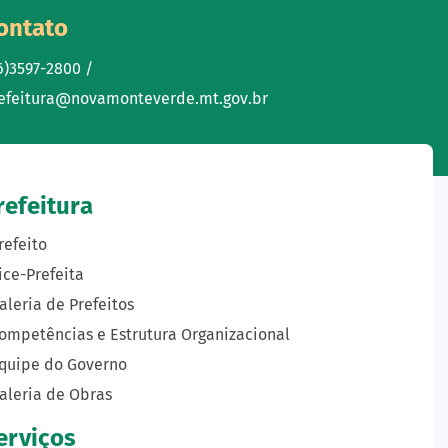
ontato
6)3597-2800 /
efeitura@novamonteverde.mt.gov.br
refeitura
refeito
ice-Prefeita
aleria de Prefeitos
ompetências e Estrutura Organizacional
quipe do Governo
aleria de Obras
erviços