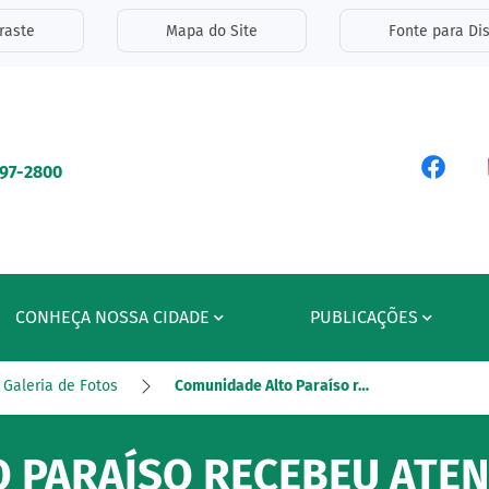
inks de acessibilidade
raste
Mapa do Site
Fonte para Dis
ipal
Acess
597-2800
CONHEÇA NOSSA CIDADE
PUBLICAÇÕES
Galeria de Fotos
Comunidade Alto Paraíso r…
 PARAÍSO RECEBEU ATE