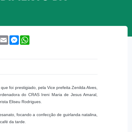
book
Twitter
Email
Messenger
WhatsApp
e foi prestigiado, pela Vice prefeita Zenilda Alves,
oordenadora do CRAS Ireni Maria de Jesus Amaral,
orista Eliseu Rodrigues.
esanato, focando a confecção de guirlanda natalina,
café da tarde.