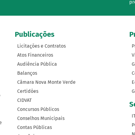
pr
Publicações
P
Licitações e Contratos
P
Atos Financeiros
V
Audiência Pública
G
Balanços
C
Câmara Nova Monte Verde
E
Certidões
G
e
CIDVAT
S
Concursos Públicos
I
Conselhos Municipais
e
P
Contas Públicas
N