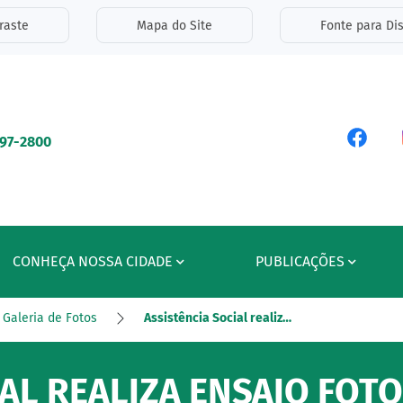
inks de acessibilidade
raste
Mapa do Site
Fonte para Dis
ipal
Acess
597-2800
CONHEÇA NOSSA CIDADE
PUBLICAÇÕES
Galeria de Fotos
Assistência Social realiz…
IAL REALIZA ENSAIO FOT