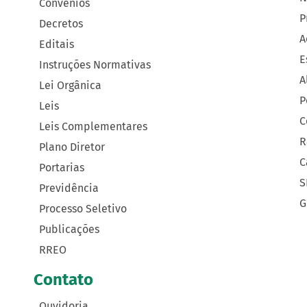
Convênios
P
Decretos
A
Editais
E
Instruções Normativas
A
Lei Orgânica
P
Leis
C
Leis Complementares
R
Plano Diretor
C
Portarias
S
Previdência
G
Processo Seletivo
Publicações
RREO
Contato
Ouvidoria