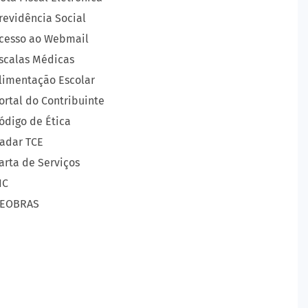
revidência Social
cesso ao Webmail
scalas Médicas
limentação Escolar
ortal do Contribuinte
ódigo de Ética
adar TCE
arta de Serviços
IC
EOBRAS