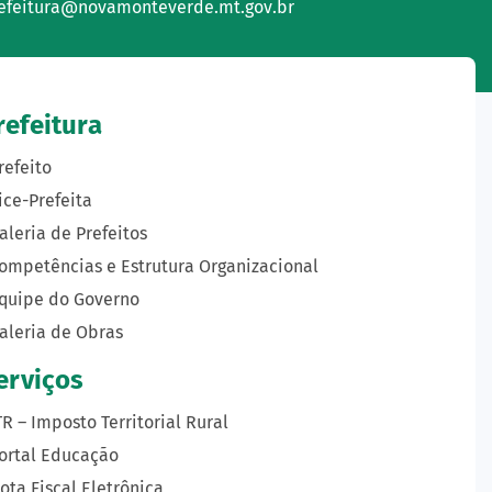
efeitura@novamonteverde.mt.gov.br
refeitura
refeito
ice-Prefeita
aleria de Prefeitos
ompetências e Estrutura Organizacional
quipe do Governo
aleria de Obras
erviços
TR – Imposto Territorial Rural
ortal Educação
ota Fiscal Eletrônica