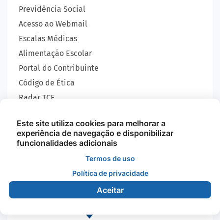
Previdência Social
Acesso ao Webmail
Escalas Médicas
Alimentação Escolar
Portal do Contribuinte
Código de Ética
Radar TCE
Carta de Serviços
Este site utiliza cookies para melhorar a
SIC
experiência de navegação e disponibilizar
GEOBRAS
funcionalidades adicionais
Termos de uso
Política de privacidade
Todos os Direitos Reservados - Prefeitura Municipal
de Nova Monte Verde - 2026
Aceitar