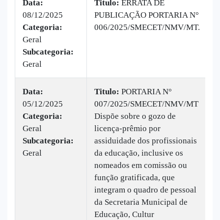
Data:
Titulo:
ERRATA DE
08/12/2025
PUBLICAÇÃO PORTARIA N°
|
Categoria:
006/2025/SMECET/NMV/MT.
B
Geral
v
Subcategoria:
Geral
Data:
Titulo:
PORTARIA N°
05/12/2025
007/2025/SMECET/NMV/MT
|
Categoria:
Dispõe sobre o gozo de
B
Geral
licença-prêmio por
v
Subcategoria:
assiduidade dos profissionais
Geral
da educação, inclusive os
nomeados em comissão ou
função gratificada, que
integram o quadro de pessoal
da Secretaria Municipal de
Educação, Cultur