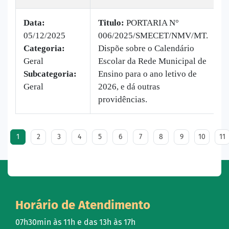
Data:
Titulo:
PORTARIA N°
05/12/2025
006/2025/SMECET/NMV/MT.
|
Categoria:
Dispõe sobre o Calendário
B
Geral
Escolar da Rede Municipal de
v
Subcategoria:
Ensino para o ano letivo de
Geral
2026, e dá outras
providências.
1
2
3
4
5
6
7
8
9
10
11
Horário de Atendimento
07h30min às 11h e das 13h às 17h