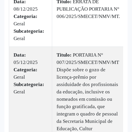
Data:
Titulo:
ERRATA DE
08/12/2025
PUBLICAÇÃO PORTARIA N°
|
Categoria:
006/2025/SMECET/NMV/MT.
B
Geral
v
Subcategoria:
Geral
Data:
Titulo:
PORTARIA N°
05/12/2025
007/2025/SMECET/NMV/MT
|
Categoria:
Dispõe sobre o gozo de
B
Geral
licença-prêmio por
v
Subcategoria:
assiduidade dos profissionais
Geral
da educação, inclusive os
nomeados em comissão ou
função gratificada, que
integram o quadro de pessoal
da Secretaria Municipal de
Educação, Cultur