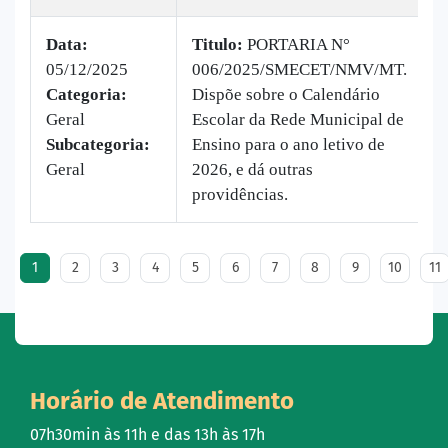
Data:
Titulo:
PORTARIA N°
05/12/2025
006/2025/SMECET/NMV/MT.
|
Categoria:
Dispõe sobre o Calendário
B
Geral
Escolar da Rede Municipal de
v
Subcategoria:
Ensino para o ano letivo de
Geral
2026, e dá outras
providências.
1
2
3
4
5
6
7
8
9
10
11
Horário de Atendimento
07h30min às 11h e das 13h às 17h