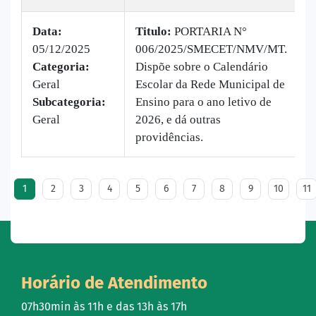
Data:
Titulo:
PORTARIA N°
05/12/2025
006/2025/SMECET/NMV/MT.
|
Categoria:
Dispõe sobre o Calendário
B
Geral
Escolar da Rede Municipal de
v
Subcategoria:
Ensino para o ano letivo de
Geral
2026, e dá outras
providências.
1
2
3
4
5
6
7
8
9
10
11
Horário de Atendimento
07h30min às 11h e das 13h às 17h