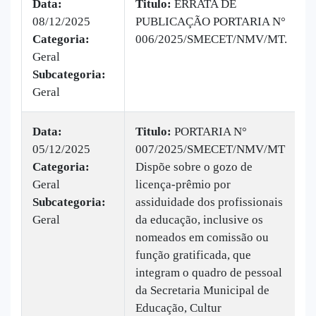
Data:
Titulo:
ERRATA DE
08/12/2025
PUBLICAÇÃO PORTARIA N°
|
Categoria:
006/2025/SMECET/NMV/MT.
B
Geral
v
Subcategoria:
Geral
Data:
Titulo:
PORTARIA N°
05/12/2025
007/2025/SMECET/NMV/MT
|
Categoria:
Dispõe sobre o gozo de
B
Geral
licença-prêmio por
v
Subcategoria:
assiduidade dos profissionais
Geral
da educação, inclusive os
nomeados em comissão ou
função gratificada, que
integram o quadro de pessoal
da Secretaria Municipal de
Educação, Cultur