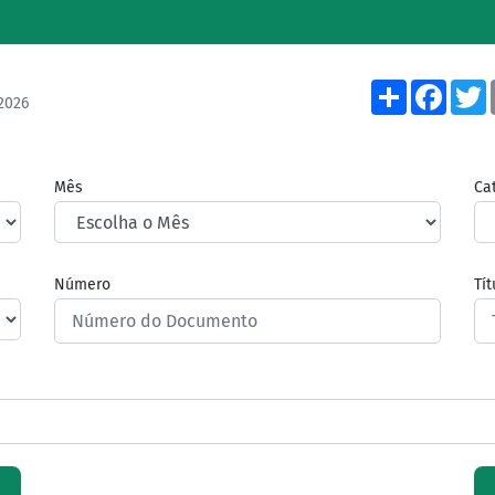
Share
Face
2026
Mês
Ca
Número
Tí