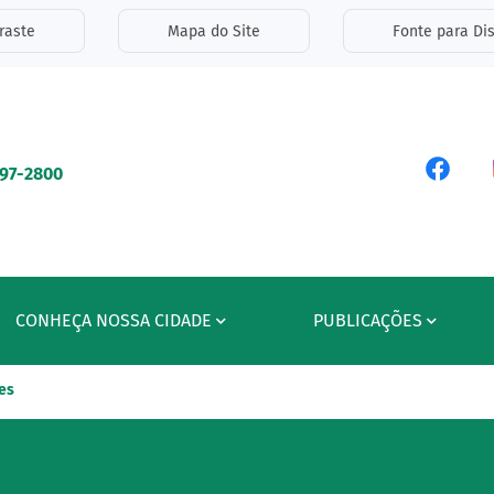
inks de acessibilidade
raste
Mapa do Site
Fonte para Dis
ipal
Acess
597-2800
CONHEÇA NOSSA CIDADE
PUBLICAÇÕES
es