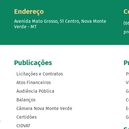
Endereço
C
Avenida Mato Grosso, 51 Centro, Nova Monte
(6
Verde - MT
pr
Publicações
P
Licitações e Contratos
P
Atos Financeiros
V
Audiência Pública
G
Balanços
C
Câmara Nova Monte Verde
E
Certidões
G
e
CIDVAT