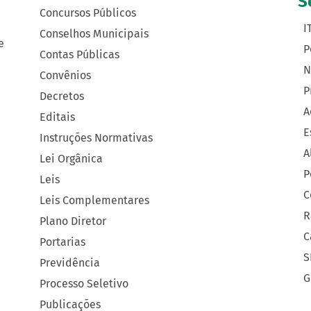
S
Concursos Públicos
I
Conselhos Municipais
e
P
Contas Públicas
N
Convênios
P
Decretos
A
Editais
E
Instruções Normativas
A
Lei Orgânica
P
Leis
C
Leis Complementares
R
Plano Diretor
C
Portarias
S
Previdência
G
Processo Seletivo
Publicações