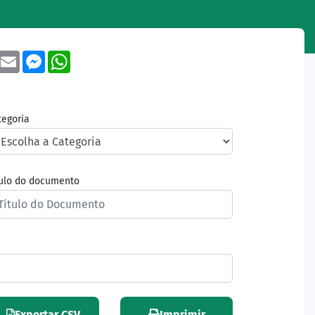
book
Twitter
Email
Messenger
WhatsApp
tegoria
tulo do documento
Exportar CSV
Imprimir