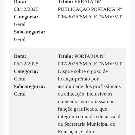
Data:
Titulo:
ERRATA DE
08/12/2025
PUBLICAÇÃO PORTARIA N°
|
Categoria:
006/2025/SMECET/NMV/MT.
B
Geral
v
Subcategoria:
Geral
Data:
Titulo:
PORTARIA N°
05/12/2025
007/2025/SMECET/NMV/MT
|
Categoria:
Dispõe sobre o gozo de
B
Geral
licença-prêmio por
v
Subcategoria:
assiduidade dos profissionais
Geral
da educação, inclusive os
nomeados em comissão ou
função gratificada, que
integram o quadro de pessoal
da Secretaria Municipal de
Educação, Cultur