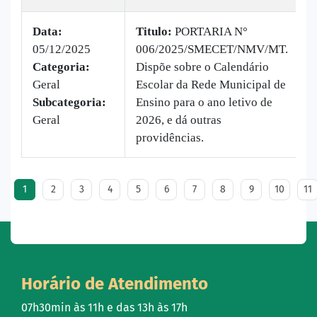
Data:
Titulo:
PORTARIA N°
05/12/2025
006/2025/SMECET/NMV/MT.
|
Categoria:
Dispõe sobre o Calendário
B
Geral
Escolar da Rede Municipal de
v
Subcategoria:
Ensino para o ano letivo de
Geral
2026, e dá outras
providências.
1
2
3
4
5
6
7
8
9
10
11
Horário de Atendimento
07h30min às 11h e das 13h às 17h