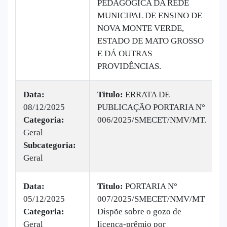
PEDAGÓGICA DA REDE
MUNICIPAL DE ENSINO DE
NOVA MONTE VERDE,
ESTADO DE MATO GROSSO
E DÁ OUTRAS
PROVIDÊNCIAS.
Data:
Titulo:
ERRATA DE
08/12/2025
PUBLICAÇÃO PORTARIA N°
|
Categoria:
006/2025/SMECET/NMV/MT.
B
Geral
v
Subcategoria:
Geral
Data:
Titulo:
PORTARIA N°
05/12/2025
007/2025/SMECET/NMV/MT
|
Categoria:
Dispõe sobre o gozo de
B
Geral
licença-prêmio por
v