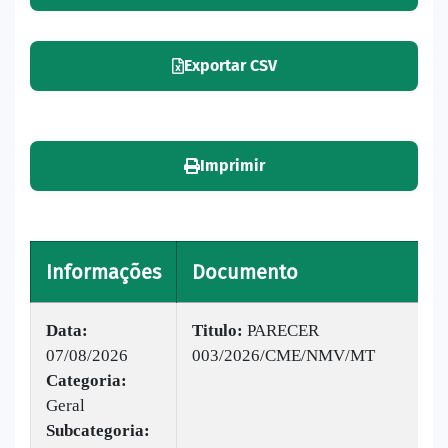
Exportar CSV
Imprimir
Informações
Documento
V
Data:
Titulo:
PARECER
07/08/2026
003/2026/CME/NMV/MT
|
Categoria:
B
Geral
v
Subcategoria: