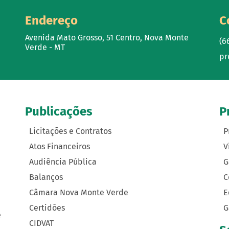
Endereço
C
Avenida Mato Grosso, 51 Centro, Nova Monte
(6
Verde - MT
pr
Publicações
P
Licitações e Contratos
P
Atos Financeiros
V
Audiência Pública
G
Balanços
C
Câmara Nova Monte Verde
E
Certidões
G
e
CIDVAT