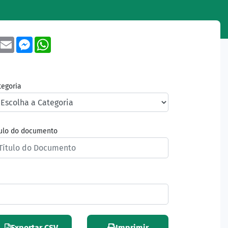
book
Twitter
Email
Messenger
WhatsApp
tegoria
tulo do documento
Exportar CSV
Imprimir