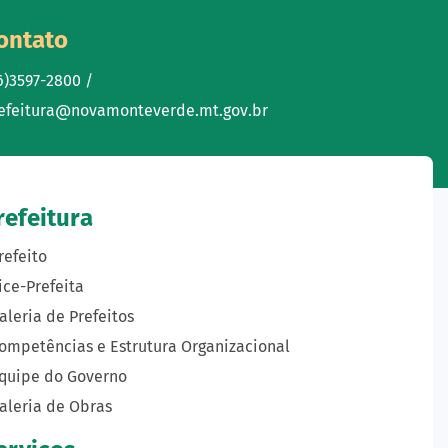
ontato
6)3597-2800 /
efeitura@novamonteverde.mt.gov.br
refeitura
refeito
ice-Prefeita
aleria de Prefeitos
ompetências e Estrutura Organizacional
quipe do Governo
aleria de Obras