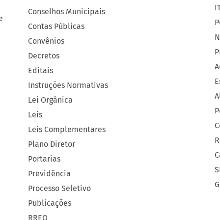
I
Conselhos Municipais
e
P
Contas Públicas
N
Convênios
P
Decretos
A
Editais
E
Instruções Normativas
A
Lei Orgânica
P
Leis
C
Leis Complementares
R
Plano Diretor
C
Portarias
S
Previdência
G
Processo Seletivo
Publicações
RREO