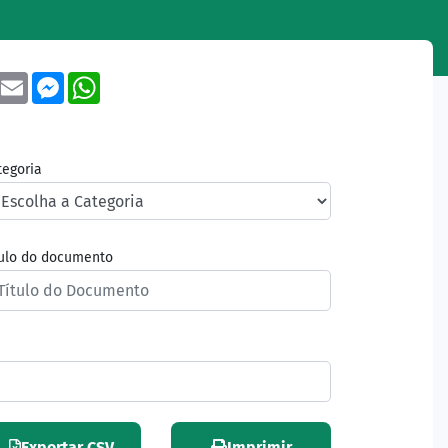
book
Twitter
Email
Messenger
WhatsApp
tegoria
tulo do documento
Exportar CSV
Imprimir