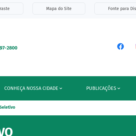
inks de acessibilidade
raste
Mapa do Site
Fonte para Dis
ipal
Acess
597-2800
CONHEÇA NOSSA CIDADE
PUBLICAÇÕES
Seletivo
VO