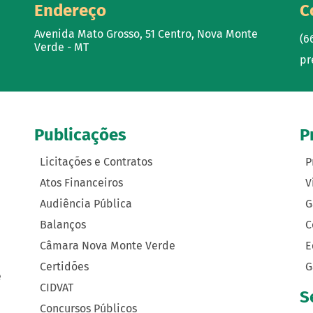
Endereço
C
Avenida Mato Grosso, 51 Centro, Nova Monte
(6
Verde - MT
pr
Publicações
P
Licitações e Contratos
P
Atos Financeiros
V
Audiência Pública
G
Balanços
C
Câmara Nova Monte Verde
E
Certidões
G
e
CIDVAT
S
Concursos Públicos