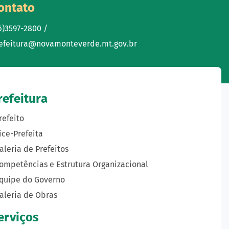
ontato
6)3597-2800 /
efeitura@novamonteverde.mt.gov.br
refeitura
refeito
ice-Prefeita
aleria de Prefeitos
ompetências e Estrutura Organizacional
quipe do Governo
aleria de Obras
erviços