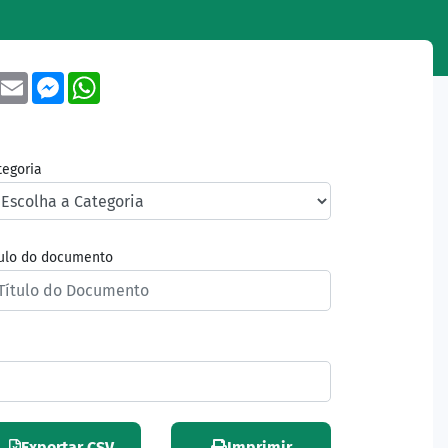
book
Twitter
Email
Messenger
WhatsApp
tegoria
tulo do documento
Exportar CSV
Imprimir