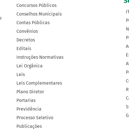
S
Concursos Públicos
I
Conselhos Municipais
e
P
Contas Públicas
N
Convênios
P
Decretos
A
Editais
E
Instruções Normativas
A
Lei Orgânica
P
Leis
C
Leis Complementares
R
Plano Diretor
C
Portarias
S
Previdência
G
Processo Seletivo
Publicações