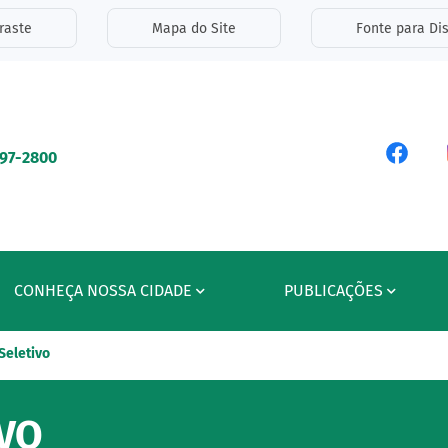
inks de acessibilidade
raste
Mapa do Site
Fonte para Dis
ipal
Acess
597-2800
CONHEÇA NOSSA CIDADE
PUBLICAÇÕES
Seletivo
VO