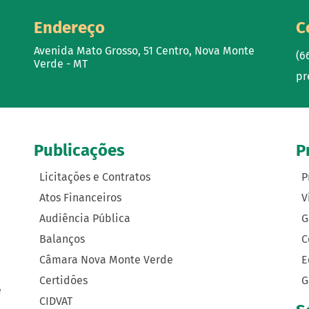
Endereço
C
Avenida Mato Grosso, 51 Centro, Nova Monte
(6
Verde - MT
pr
Publicações
P
Licitações e Contratos
P
Atos Financeiros
V
Audiência Pública
G
Balanços
C
Câmara Nova Monte Verde
E
Certidões
G
e
CIDVAT